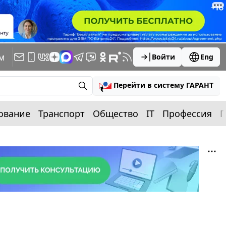
м
Войти
Eng
Перейти в систему ГАРАНТ
ование
Транспорт
Общество
IT
Профессия
П