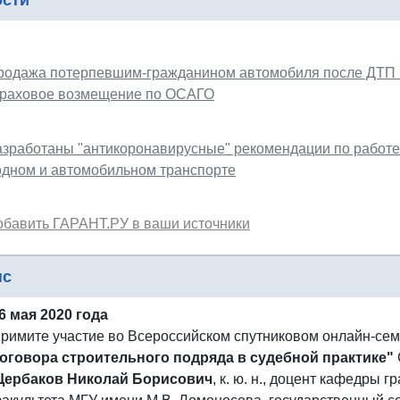
ости
родажа потерпевшим-гражданином автомобиля после ДТП н
траховое возмещение по ОСАГО
азработаны "антикоронавирусные" рекомендации по работе
одном и автомобильном транспорте
обавить ГАРАНТ.РУ в ваши источники
нс
6 мая 2020 года
римите участие во Всероссийском спутниковом онлайн-се
оговора строительного подряда в судебной практике"
ербаков Николай Борисович
, к. ю. н., доцент кафедры