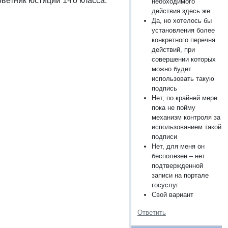
ветник юстиции 1-го класса.
необходимого
действия здесь же
Да, но хотелось бы
установления более
конкретного перечня
действий, при
совершении которых
можно будет
использовать такую
подпись
Нет, по крайней мере
пока не пойму
механизм контроля за
использованием такой
подписи
Нет, для меня он
бесполезен – нет
подтвержденной
записи на портале
госуслуг
Свой вариант
Ответить