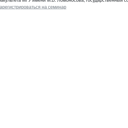
акультета МГУ имени М.В. Ломоносова, государственный со
арегистрироваться на семинар