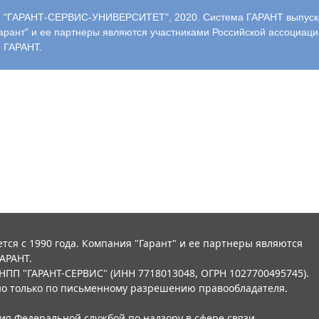
"ГАРАНТ-СЕРВИС-УНИВЕРСИТЕТ", 2020. Система ГАРАНТ выпускае
арант" и ее партнеры являются участниками Российской ассоциаци
 ГАРАНТ.
тся с 1990 года. Компания "Гарант" и ее партнеры являются
АРАНТ.
НПП "ГАРАНТ-СЕРВИС" (ИНН 7718013048, ОГРН 1027700495745).
о только по письменному разрешению правообладателя.
ния Федеральной службой по надзору в сфере связи,