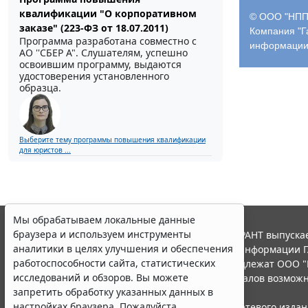
квалификации "О корпоративном
© ООО "НПП 
заказе" (223-ФЗ от 18.07.2011)
Компания "Г
Программа разработана совместно с
информации
АО ''СБЕР А". Слушателям, успешно
освоившим программу, выдаются
удостоверения установленного
образца.
Выберите тему программы повышения квалификации
для юристов ...
Мы обрабатываем локальные данные
браузера и используем инструменты
© ООО "НПП "ГАРАНТ-СЕРВИС", 2026. Система ГАРАНТ выпускае
аналитики в целях улучшения и обеспечения
участниками Российской ассоциации правовой информации Г
работоспособности сайта, статистических
Все права на материалы сайта ГАРАНТ.РУ принадлежат ООО "
исследований и обзоров. Вы можете
Полное или частичное воспроизведение материалов возможн
запретить обработку указанных данных в
Правила использования портала.
настройках браузера. Пожалуйста,
Портал ГАРАНТ.РУ зарегистрирован в качестве сетевого изда