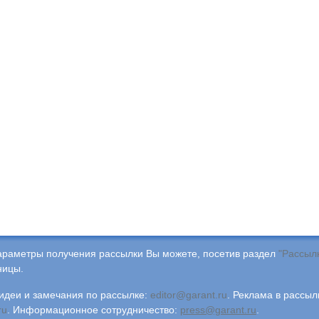
араметры получения рассылки Вы можете, посетив раздел
"Рассыл
ницы.
деи и замечания по рассылке:
editor@garant.ru
.
Реклама в рассыл
ru
.
Информационное сотрудничество:
press@garant.ru
.