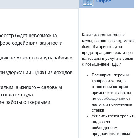
Опрос
Какие дополнительные
реестр будет невозможна
меры, на ваш взгляд, можно
фере содействия занятости
было бы принять для
предотвращения роста цен
дник не может покинуть рабочее
на товары и услуги в связи
с повышением НДС?
при удержании НДФЛ из доходов
Расширить перечни
товаров и услуг, в
отношении которых
жилым, а жилого – садовым
применяются льготы
о оплате труда
по
освобождению
от
еме работы с твердыми
налога и пониженные
ставки
Усилить госконтроль и
надзор за
соблюдением
предпринимателями