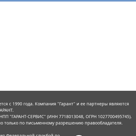
тся с 1990 года. Компания "Гарант" и ее партнеры являются
АРАНТ.
НПП "ГАРАНТ-СЕРВИС" (ИНН 7718013048, ОГРН 1027700495745).
о только по письменному разрешению правообладателя.
ния Федеральной службой по