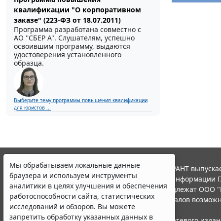
квалификации "О корпоративном
заказе" (223-ФЗ от 18.07.2011)
Программа разработана совместно с
АО ''СБЕР А". Слушателям, успешно
освоившим программу, выдаются
удостоверения установленного
образца.
Выберите тему программы повышения квалификации
для юристов ...
Мы обрабатываем локальные данные
© ООО "НПП "ГАРАНТ-СЕРВИС", 2026. Система ГАРАНТ выпускае
браузера и используем инструменты
участниками Российской ассоциации правовой информации Г
аналитики в целях улучшения и обеспечения
Все права на материалы сайта ГАРАНТ.РУ принадлежат ООО "
работоспособности сайта, статистических
Полное или частичное воспроизведение материалов возможн
исследований и обзоров. Вы можете
Правила использования портала.
запретить обработку указанных данных в
Портал ГАРАНТ.РУ зарегистрирован в качестве сетевого изда