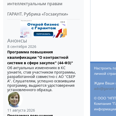
интеллектуальным правам
ГАРАНТ. Рубрика «Госзакупки»
Анонсы
8 сентября 2026
Программа повышения
квалификации "О контрактной
системе в сфере закупок" (44-ФЗ)"
Об актуальных изменениях в КС
Настроить п
узнаете, став участником программы,
личной стра
разработанной совместно с АО ''СБЕР
А". Слушателям, успешно освоившим
Ждем Ваши и
программу, выдаются удостоверения
adv@garant.
установленного образца.
© ООО "НПП 
Компания "Г
информации
11 августа 2026
Программа повышения