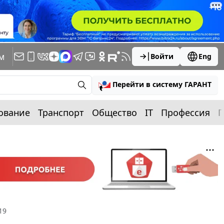
м
Войти
Eng
Перейти в систему ГАРАНТ
ование
Транспорт
Общество
IT
Профессия
П
19