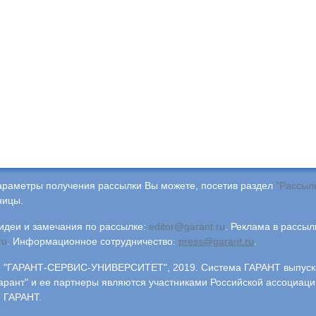
араметры получения рассылки Вы можете, посетив раздел
"Рассыл
ницы.
деи и замечания по рассылке:
editor@garant.ru
.
Реклама в рассыл
ru
.
Информационное сотрудничество:
press@garant.ru
.
"ГАРАНТ-СЕРВИС-УНИВЕРСИТЕТ", 2019. Система ГАРАНТ выпускае
арант" и ее партнеры являются участниками Российской ассоциаци
 ГАРАНТ.