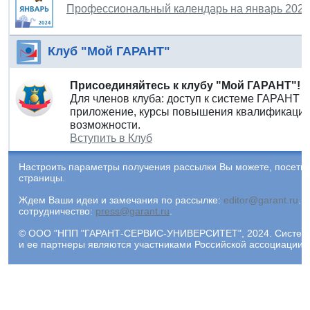
Профессиональный календарь на январь 2024
Клуб "Мой ГАРАНТ"
Присоединяйтесь к клубу "Мой ГАРАНТ"!
Для членов клуба: доступ к системе ГАРАНТ 
приложение, курсы повышения квалификации 
возможности.
Вступить в Клуб
Настроить параметры получения рассылки Вы можете, посети
страницы.
Ждем Ваши идеи и замечания по рассылке:
editor@garant.ru
.
Р
сотрудничество:
press@garant.ru
.
© ООО "НПП "ГАРАНТ-СЕРВИС-УНИВЕРСИТЕТ", 2024. Система Г
и ее партнеры являются участниками Российской ассоциации