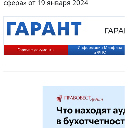
сфера» от 19 января 2024
ГАРАН
Информация Минфина
Горячие документы
и ФНС
П