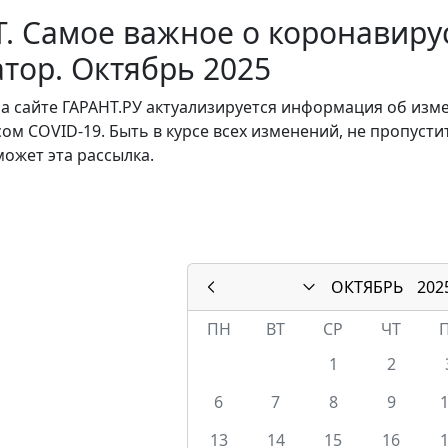
. Самое важное о коронавирус
тор. Октябрь 2025
а сайте ГАРАНТ.РУ актуализируется информация об изм
ом COVID-19. Быть в курсе всех изменений, не пропусти
ожет эта рассылка.
ОКТЯБРЬ
202
ПН
ВТ
СР
ЧТ
1
2
6
7
8
9
13
14
15
16