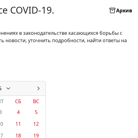
е COVID-19.
Архив
енениях в законодательстве касающихся борьбы с
ть новости, уточнить подробности, найти ответы на
5
ПТ
СБ
ВС
3
4
5
10
11
12
17
18
19