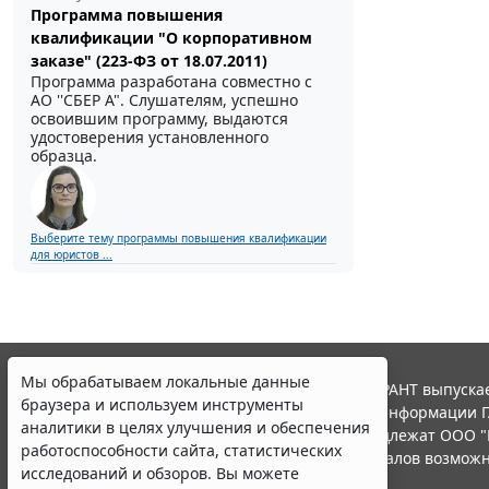
Программа повышения
квалификации "О корпоративном
заказе" (223-ФЗ от 18.07.2011)
Программа разработана совместно с
АО ''СБЕР А". Слушателям, успешно
освоившим программу, выдаются
удостоверения установленного
образца.
Выберите тему программы повышения квалификации
для юристов ...
Мы обрабатываем локальные данные
© ООО "НПП "ГАРАНТ-СЕРВИС", 2026. Система ГАРАНТ выпускае
браузера и используем инструменты
участниками Российской ассоциации правовой информации Г
аналитики в целях улучшения и обеспечения
Все права на материалы сайта ГАРАНТ.РУ принадлежат ООО "
работоспособности сайта, статистических
Полное или частичное воспроизведение материалов возможн
исследований и обзоров. Вы можете
Правила использования портала.