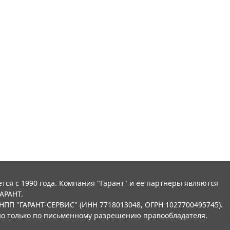
тся с 1990 года. Компания "Гарант" и ее партнеры являются
АРАНТ.
НПП "ГАРАНТ-СЕРВИС" (ИНН 7718013048, ОГРН 1027700495745).
о только по письменному разрешению правообладателя.