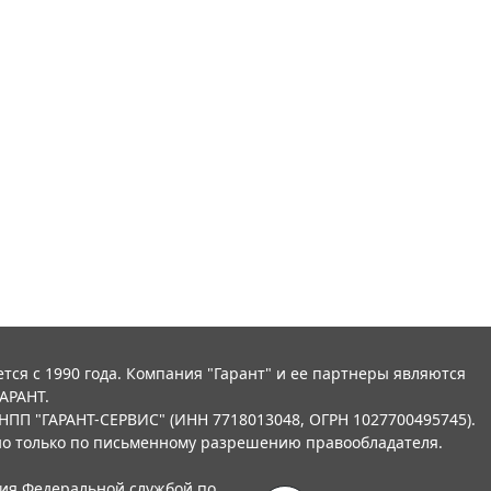
тся с 1990 года. Компания "Гарант" и ее партнеры являются
АРАНТ.
НПП "ГАРАНТ-СЕРВИС" (ИНН 7718013048, ОГРН 1027700495745).
о только по письменному разрешению правообладателя.
ния Федеральной службой по