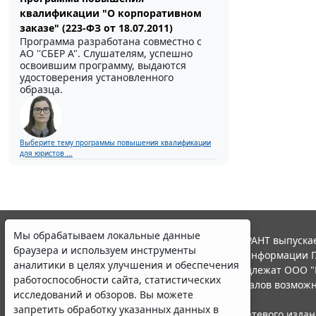
квалификации "О корпоративном
заказе" (223-ФЗ от 18.07.2011)
Программа разработана совместно с
АО ''СБЕР А". Слушателям, успешно
освоившим программу, выдаются
удостоверения установленного
образца.
Выберите тему программы повышения квалификации
для юристов ...
Мы обрабатываем локальные данные
© ООО "НПП "ГАРАНТ-СЕРВИС", 2026. Система ГАРАНТ выпускае
браузера и используем инструменты
участниками Российской ассоциации правовой информации Г
аналитики в целях улучшения и обеспечения
Все права на материалы сайта ГАРАНТ.РУ принадлежат ООО "
работоспособности сайта, статистических
Полное или частичное воспроизведение материалов возможн
исследований и обзоров. Вы можете
Правила использования портала.
запретить обработку указанных данных в
Портал ГАРАНТ.РУ зарегистрирован в качестве сетевого изда