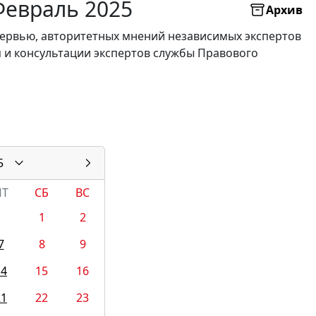
 Февраль 2025
Архив
нтервью, авторитетных мнений независимых экспертов
я и консультации экспертов службы Правового
5
ПТ
СБ
ВС
1
2
7
8
9
14
15
16
21
22
23