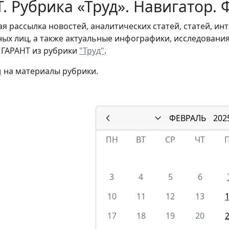
. Рубрика «Труд». Навигатор.
я рассылка новостей, аналитических статей, статей, и
ых лиц, а также актуальные инфографики, исследовани
 ГАРАНТ из рубрики
"Труд"
.
я
на материалы рубрики.
ФЕВРАЛЬ
202
ПН
ВТ
СР
ЧТ
3
4
5
6
10
11
12
13
17
18
19
20