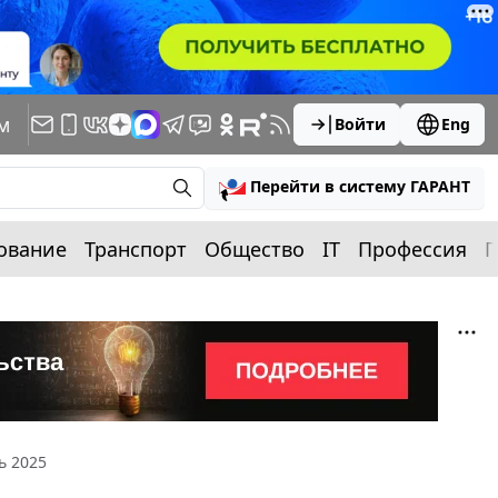
м
Войти
Eng
Перейти в систему ГАРАНТ
ование
Транспорт
Общество
IT
Профессия
П
ь 2025