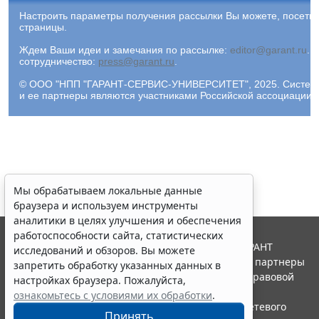
Настроить параметры получения рассылки Вы можете, посети
страницы.
Ждем Ваши идеи и замечания по рассылке:
editor@garant.ru
.
Р
сотрудничество:
press@garant.ru
.
© ООО "НПП "ГАРАНТ-СЕРВИС-УНИВЕРСИТЕТ", 2025. Система Г
и ее партнеры являются участниками Российской ассоциации
Мы обрабатываем локальные данные
браузера и используем инструменты
аналитики в целях улучшения и обеспечения
работоспособности сайта, статистических
© ООО "НПП "ГАРАНТ-СЕРВИС", 2026. Система ГАРАНТ
исследований и обзоров. Вы можете
выпускается с 1990 года. Компания "Гарант" и ее партнеры
запретить обработку указанных данных в
являются участниками Российской ассоциации правовой
настройках браузера. Пожалуйста,
информации ГАРАНТ.
ознакомьтесь с условиями их обработки
.
Портал ГАРАНТ.РУ зарегистрирован в качестве сетевого
Принять