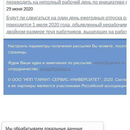
переводить на неполный рабочий день по инициативе р
29 июня 2020
Будут ли сдвигаться на один день ежегодные отпуска ра
приходится 1 июля 2020 года, объявленный нерабочим (
двойном размере труд работников, вышедших на работу
Настроить параметры получения рассылки Вы можете, посети
страницы.
Ждем Ваши идеи и замечания по рассылке:
editor@garant.ru
.
Р
сотрудничество:
press@garant.ru
.
© ООО "НПП "ГАРАНТ-СЕРВИС-УНИВЕРСИТЕТ", 2020. Система Г
и ее партнеры являются участниками Российской ассоциации
Мы обрабатываем локальные данные