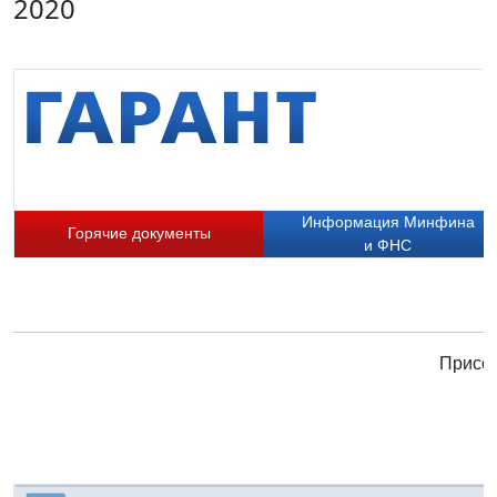
2020
Информация Минфина
Горячие документы
и ФНС
Присое