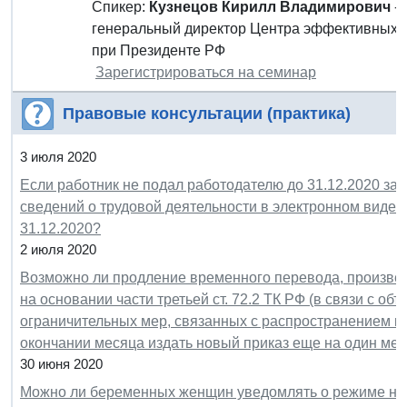
Спикер:
Кузнецов Кирилл Владимирович
- 
генеральный директор Центра эффективных з
при Президенте РФ
Зарегистрироваться на семинар
Правовые консультации (практика)
3 июля 2020
Если работник не подал работодателю до 31.12.2020 за
сведений о трудовой деятельности в электронном виде, 
31.12.2020?
2 июля 2020
Возможно ли продление временного перевода, произвед
на основании части третьей ст. 72.2 ТК РФ (в связи с об
ограничительных мер, связанных с распространением к
окончании месяца издать новый приказ еще на один ме
30 июня 2020
Можно ли беременных женщин уведомлять о режиме не