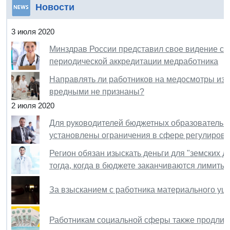
Новости
3 июля 2020
Минздрав России представил свое видение си
периодической аккредитации медработника
Направлять ли работников на медосмотры из-з
вредными не признаны?
2 июля 2020
Для руководителей бюджетных образовательны
установлены ограничения в сфере регулиров
Регион обязан изыскать деньги для "земских д
тогда, когда в бюджете заканчиваются лимиты
За взысканием с работника материального ущ
Работникам социальной сферы также продлил