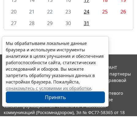
20
21
22
23
24
25
26
27
28
29
30
31
Мы обрабатываем локальные данные
браузера и используем инструменты
аналитики в целях улучшения и обеспечения
работоспособности сайта, статистических
© ООО "НПП "ГАРАНТ-СЕРВИС", 2026. Система ГАРАНТ
исследований и обзоров. Вы можете
выпускается с 1990 года. Компания "Гарант" и ее партнеры
запретить обработку указанных данных в
являются участниками Российской ассоциации правовой
настройках браузера. Пожалуйста,
информации ГАРАНТ.
ознакомьтесь с условиями их обработки
.
Портал ГАРАНТ.РУ зарегистрирован в качестве сетевого
Принять
издания Федеральной службой по надзору в сфере
связи,информационных технологий и массовых
коммуникаций (Роскомнадзором), Эл № ФС77-58365 от 18
июня 2014 года.
16+