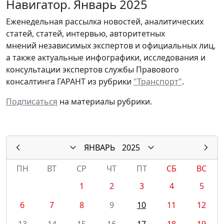
Навигатор. Январь 2025
Еженедельная рассылка новостей, аналитических
статей, статей, интервью, авторитетных
мнений независимых экспертов и официальных лиц,
а также актуальные инфографики, исследования и
консультации экспертов службы Правового
консалтинга ГАРАНТ из рубрики
"Транспорт"
.
Подписаться
на материалы рубрики.
ЯНВАРЬ
2025
ПН
ВТ
СР
ЧТ
ПТ
СБ
ВС
1
2
3
4
5
6
7
8
9
10
11
12
13
14
15
16
17
18
19