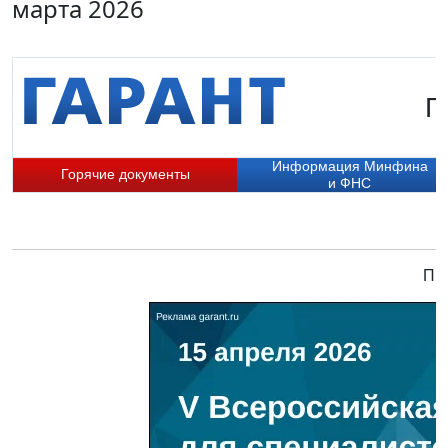
марта 2026
Г
Информация Минфина
Горячие документы
и ФНС
При