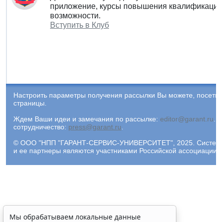
приложение, курсы повышения квалификации 
возможности.
Вступить в Клуб
Настроить параметры получения рассылки Вы можете, посети
страницы.
Ждем Ваши идеи и замечания по рассылке:
editor@garant.ru
.
Р
сотрудничество:
press@garant.ru
.
© ООО "НПП "ГАРАНТ-СЕРВИС-УНИВЕРСИТЕТ", 2025. Система Г
и ее партнеры являются участниками Российской ассоциации
Мы обрабатываем локальные данные