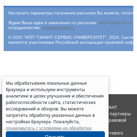
Настроить параметры получения рассылки Вы можете, посети
Ждем Ваши идеи и замечания по рассылке:
editor@garant.ru
.
Р
сотрудничество:
press@garant.ru
.
© ООО "НПП "ГАРАНТ-СЕРВИС-УНИВЕРСИТЕТ", 2024. Система Г
являются участниками Российской ассоциации правовой инфо
Мы обрабатываем локальные данные
браузера и используем инструменты
аналитики в целях улучшения и обеспечения
работоспособности сайта, статистических
© ООО "НПП "ГАРАНТ-СЕРВИС", 2026. Система ГАРАНТ
исследований и обзоров. Вы можете
выпускается с 1990 года. Компания "Гарант" и ее партнеры
запретить обработку указанных данных в
являются участниками Российской ассоциации правовой
настройках браузера. Пожалуйста,
информации ГАРАНТ.
ознакомьтесь с условиями их обработки
.
Портал ГАРАНТ.РУ зарегистрирован в качестве сетевого