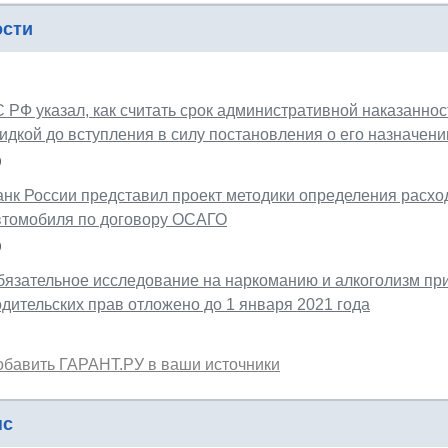
ости
С РФ указал, как считать срок административной наказанно
идкой до вступления в силу постановления о его назначени
0
анк России представил проект методики определения расхо
втомобиля по договору ОСАГО
0
бязательное исследование на наркоманию и алкоголизм пр
одительских прав отложено до 1 января 2021 года
обавить ГАРАНТ.РУ в ваши источники
нс