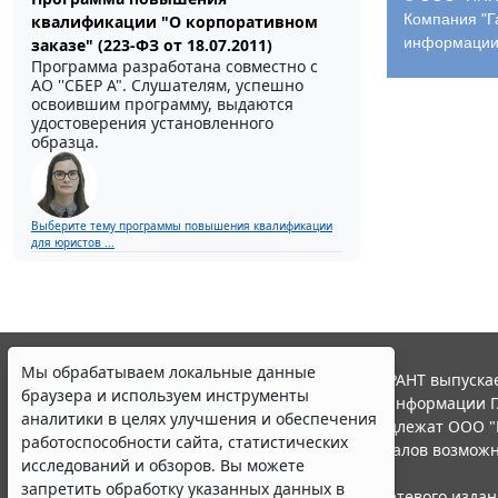
Компания "Г
квалификации "О корпоративном
информации
заказе" (223-ФЗ от 18.07.2011)
Программа разработана совместно с
АО ''СБЕР А". Слушателям, успешно
освоившим программу, выдаются
удостоверения установленного
образца.
Выберите тему программы повышения квалификации
для юристов ...
Мы обрабатываем локальные данные
© ООО "НПП "ГАРАНТ-СЕРВИС", 2026. Система ГАРАНТ выпускае
браузера и используем инструменты
участниками Российской ассоциации правовой информации Г
аналитики в целях улучшения и обеспечения
Все права на материалы сайта ГАРАНТ.РУ принадлежат ООО "
работоспособности сайта, статистических
Полное или частичное воспроизведение материалов возможн
исследований и обзоров. Вы можете
Правила использования портала.
запретить обработку указанных данных в
Портал ГАРАНТ.РУ зарегистрирован в качестве сетевого изда