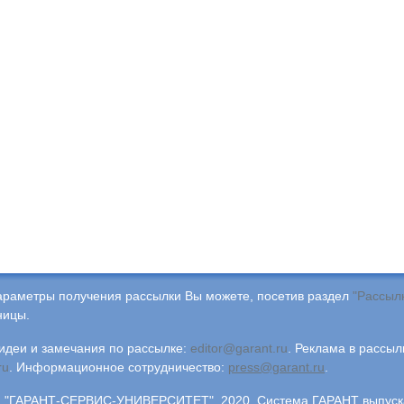
араметры получения рассылки Вы можете, посетив раздел
"Рассыл
ницы.
деи и замечания по рассылке:
editor@garant.ru
.
Реклама в рассыл
ru
.
Информационное сотрудничество:
press@garant.ru
.
"ГАРАНТ-СЕРВИС-УНИВЕРСИТЕТ", 2020. Система ГАРАНТ выпускае