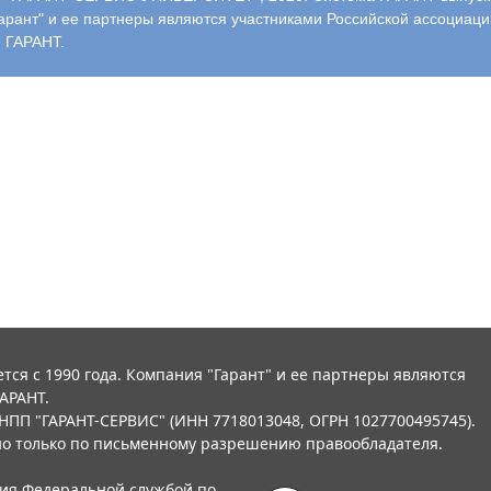
арант" и ее партнеры являются участниками Российской ассоциаци
 ГАРАНТ.
тся с 1990 года. Компания "Гарант" и ее партнеры являются
АРАНТ.
НПП "ГАРАНТ-СЕРВИС" (ИНН 7718013048, ОГРН 1027700495745).
о только по письменному разрешению правообладателя.
ния Федеральной службой по