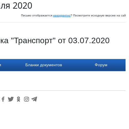
юля 2020
Письмо отображается
некорректно
? Посмотрите исходную версию на сайте
а "Транспорт" от 03.07.2020
и
Бланки документов
Форум