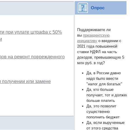
Опрос
Поддерживаете ли
сти при уплате штрафа с 50%
вы
президентскую
и
инициативу
о введении с
2021 года повышенной
ставки НДФЛ на часть
дов на ремонт поврежденного
доходов, превышающую 5
млн руб. в год?
Да, в России давно
надо было ввести
и получении или замене
"налог для богатых"
Да, кто больше
получает, тот и должен
больше платить
Да, это позволит
существенно
пополнить бюджет
Да, если вырученные
от этого средства