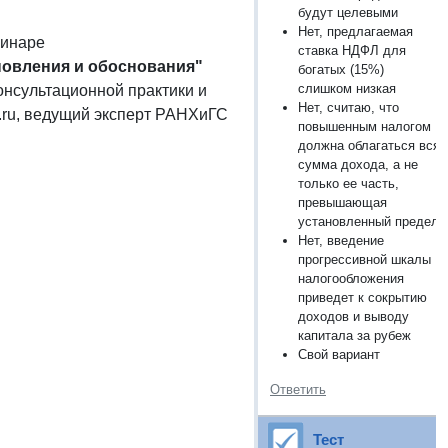
будут целевыми
Нет, предлагаемая
минаре
ставка НДФЛ для
ановления и обоснования"
богатых (15%)
слишком низкая
онсультационной практики и
Нет, считаю, что
.ru, ведущий эксперт РАНХиГС
повышенным налогом
должна облагаться вся
сумма дохода, а не
только ее часть,
превышающая
установленный предел
Нет, введение
прогрессивной шкалы
налогообложения
приведет к сокрытию
доходов и выводу
капитала за рубеж
Свой вариант
Ответить
Тест