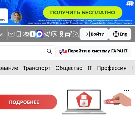
м
Войти
Eng
Перейти в систему ГАРАНТ
ование
Транспорт
Общество
IT
Профессия
П