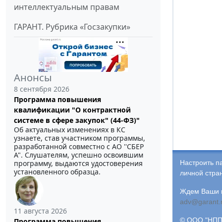
интеллектуальным правам
ГАРАНТ. Рубрика «Госзакупки»
Анонсы
8 сентября 2026
Программа повышения
квалификации "О контрактной
системе в сфере закупок" (44-ФЗ)"
Об актуальных изменениях в КС
узнаете, став участником программы,
разработанной совместно с АО ''СБЕР
А". Слушателям, успешно освоившим
Настроить п
программу, выдаются удостоверения
установленного образца.
личной стра
Ждем Ваши и
adv@garant.
11 августа 2026
© ООО "НПП 
Программа повышения