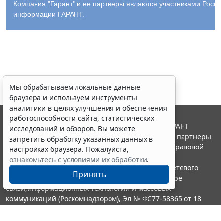
Компания "Гарант" и ее партнеры являются участниками Росс
информации ГАРАНТ.
Мы обрабатываем локальные данные
браузера и используем инструменты
аналитики в целях улучшения и обеспечения
работоспособности сайта, статистических
© ООО "НПП "ГАРАНТ-СЕРВИС", 2026. Система ГАРАНТ
исследований и обзоров. Вы можете
выпускается с 1990 года. Компания "Гарант" и ее партнеры
запретить обработку указанных данных в
являются участниками Российской ассоциации правовой
настройках браузера. Пожалуйста,
информации ГАРАНТ.
ознакомьтесь с условиями их обработки
.
Портал ГАРАНТ.РУ зарегистрирован в качестве сетевого
Принять
издания Федеральной службой по надзору в сфере
связи,информационных технологий и массовых
коммуникаций (Роскомнадзором), Эл № ФС77-58365 от 18
июня 2014 года.