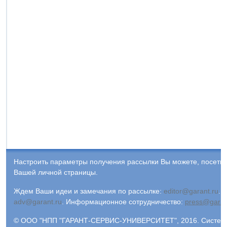
Настроить параметры получения рассылки Вы можете, посети
Вашей личной страницы.
Ждем Ваши идеи и замечания по рассылке:
editor@garant.ru
.
Р
adv@garant.ru
.
Информационное сотрудничество:
press@garan
© ООО "НПП "ГАРАНТ-СЕРВИС-УНИВЕРСИТЕТ", 2016. Система 