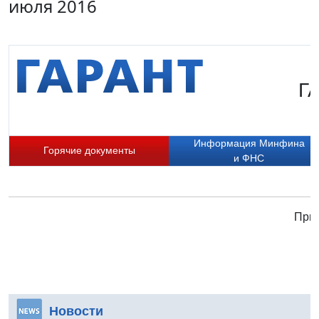
июля 2016
ГА
Информация Минфина
Горячие документы
и ФНС
Прис
Новости