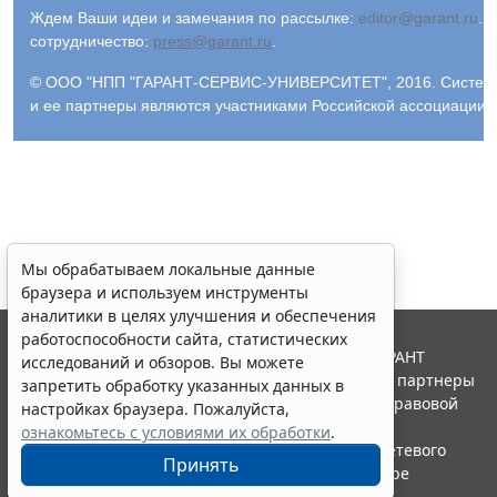
Ждем Ваши идеи и замечания по рассылке:
editor@garant.ru
.
Р
сотрудничество:
press@garant.ru
.
© ООО "НПП "ГАРАНТ-СЕРВИС-УНИВЕРСИТЕТ", 2016. Система Г
и ее партнеры являются участниками Российской ассоциации
Мы обрабатываем локальные данные
браузера и используем инструменты
аналитики в целях улучшения и обеспечения
работоспособности сайта, статистических
© ООО "НПП "ГАРАНТ-СЕРВИС", 2026. Система ГАРАНТ
исследований и обзоров. Вы можете
выпускается с 1990 года. Компания "Гарант" и ее партнеры
запретить обработку указанных данных в
являются участниками Российской ассоциации правовой
настройках браузера. Пожалуйста,
информации ГАРАНТ.
ознакомьтесь с условиями их обработки
.
Портал ГАРАНТ.РУ зарегистрирован в качестве сетевого
Принять
издания Федеральной службой по надзору в сфере
связи,информационных технологий и массовых