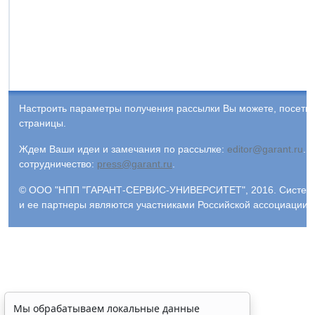
Настроить параметры получения рассылки Вы можете, посети
страницы.
Ждем Ваши идеи и замечания по рассылке:
editor@garant.ru
.
Р
сотрудничество:
press@garant.ru
.
© ООО "НПП "ГАРАНТ-СЕРВИС-УНИВЕРСИТЕТ", 2016. Система Г
и ее партнеры являются участниками Российской ассоциации
Мы обрабатываем локальные данные