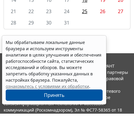
21
22
23
24
25
26
27
28
29
30
31
Мы обрабатываем локальные данные
браузера и используем инструменты
аналитики в целях улучшения и обеспечения
работоспособности сайта, статистических
© ООО "НПП "ГАРАНТ-СЕРВИС", 2026. Система ГАРАНТ
исследований и обзоров. Вы можете
выпускается с 1990 года. Компания "Гарант" и ее партнеры
запретить обработку указанных данных в
являются участниками Российской ассоциации правовой
настройках браузера. Пожалуйста,
информации ГАРАНТ.
ознакомьтесь с условиями их обработки
.
Портал ГАРАНТ.РУ зарегистрирован в качестве сетевого
Принять
издания Федеральной службой по надзору в сфере
связи,информационных технологий и массовых
коммуникаций (Роскомнадзором), Эл № ФС77-58365 от 18
июня 2014 года.
16+