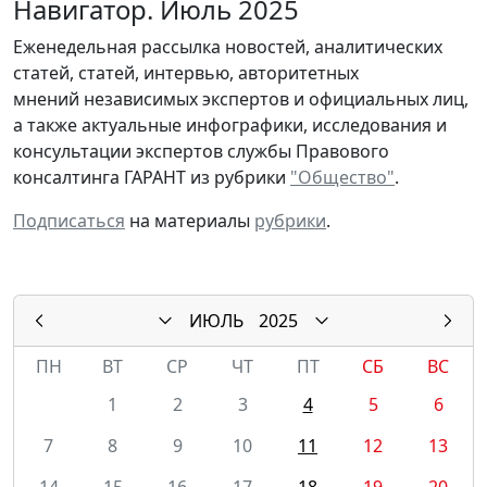
Навигатор. Июль 2025
Еженедельная рассылка новостей, аналитических
статей, статей, интервью, авторитетных
мнений независимых экспертов и официальных лиц,
а также актуальные инфографики, исследования и
консультации экспертов службы Правового
консалтинга ГАРАНТ из рубрики
"Общество"
.
Подписаться
на материалы
рубрики
.
ИЮЛЬ
2025
ПН
ВТ
СР
ЧТ
ПТ
СБ
ВС
1
2
3
4
5
6
7
8
9
10
11
12
13
14
15
16
17
18
19
20