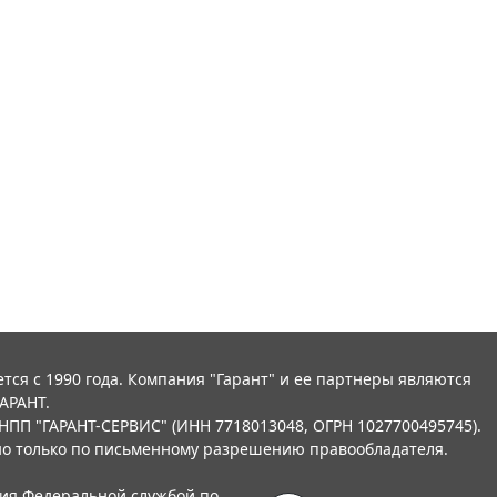
тся с 1990 года. Компания "Гарант" и ее партнеры являются
АРАНТ.
НПП "ГАРАНТ-СЕРВИС" (ИНН 7718013048, ОГРН 1027700495745).
о только по письменному разрешению правообладателя.
ния Федеральной службой по