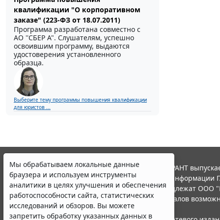
квалификации "О корпоративном
заказе" (223-ФЗ от 18.07.2011)
Программа разработана совместно с
АО ''СБЕР А". Слушателям, успешно
освоившим программу, выдаются
удостоверения установленного
образца.
Выберите тему программы повышения квалификации
для юристов ...
Мы обрабатываем локальные данные
© ООО "НПП "ГАРАНТ-СЕРВИС", 2026. Система ГАРАНТ выпускае
браузера и используем инструменты
участниками Российской ассоциации правовой информации Г
аналитики в целях улучшения и обеспечения
Все права на материалы сайта ГАРАНТ.РУ принадлежат ООО "
работоспособности сайта, статистических
Полное или частичное воспроизведение материалов возможн
исследований и обзоров. Вы можете
Правила использования портала.
запретить обработку указанных данных в
Портал ГАРАНТ.РУ зарегистрирован в качестве сетевого изда