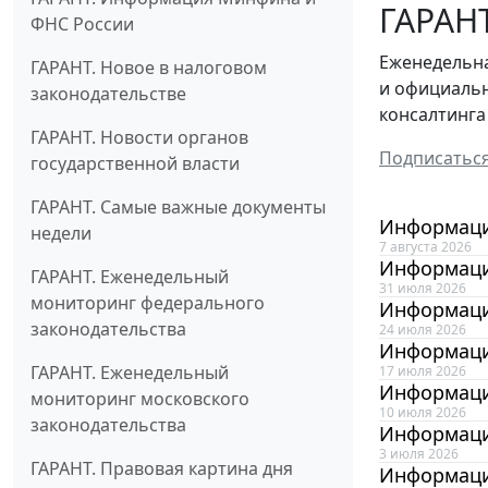
ГАРАНТ
ФНС России
Еженедельна
ГАРАНТ. Новое в налоговом
и официальн
законодательстве
консалтинга
ГАРАНТ. Новости органов
Подписатьс
государственной власти
ГАРАНТ. Самые важные документы
Информацио
недели
7 августа 2026
Информаци
ГАРАНТ. Еженедельный
31 июля 2026
мониторинг федерального
Информаци
законодательства
24 июля 2026
Информаци
ГАРАНТ. Еженедельный
17 июля 2026
Информаци
мониторинг московского
10 июля 2026
законодательства
Информаци
3 июля 2026
ГАРАНТ. Правовая картина дня
Информаци