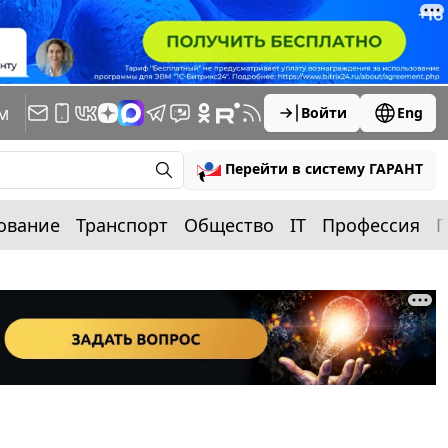
м
Войти
Eng
Перейти в систему ГАРАНТ
ование
Транспорт
Общество
IT
Профессия
П