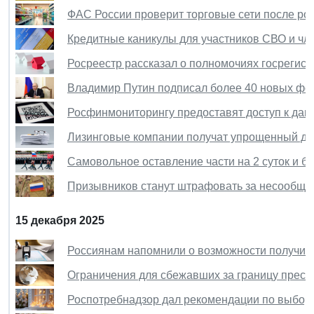
ФАС России проверит торговые сети после ро
Кредитные каникулы для участников СВО и чле
Росреестр рассказал о полномочиях госрегист
Владимир Путин подписал более 40 новых фе
Росфинмониторингу предоставят доступ к да
Лизинговые компании получат упрощенный дос
Самовольное оставление части на 2 суток и бо
Призывников станут штрафовать за несообщен
15 декабря 2025
Россиянам напомнили о возможности получит
Ограничения для сбежавших за границу прест
Роспотребнадзор дал рекомендации по выбору