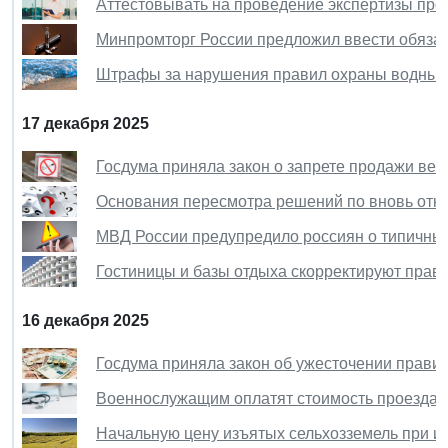
Аттестовывать на проведение экспертизы про
Минпромторг России предложил ввести обязат
Штрафы за нарушения правил охраны водных 
17 декабря 2025
Госдума приняла закон о запрете продажи вейп
Основания пересмотра решений по вновь отк
МВД России предупредило россиян о типичн
Гостиницы и базы отдыха скорректируют прав
16 декабря 2025
Госдума приняла закон об ужесточении прави
Военнослужащим оплатят стоимость проезда к
Начальную цену изъятых сельхозземель при и