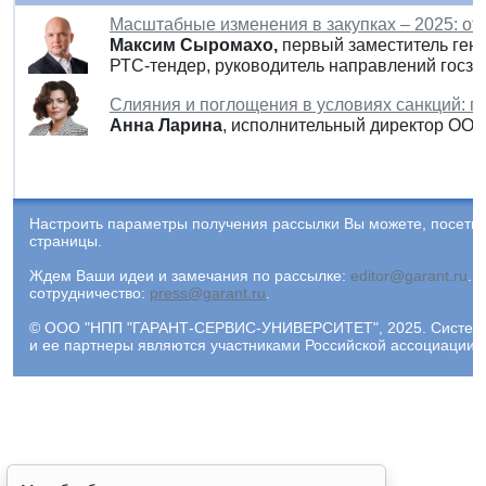
Масштабные изменения в закупках – 2025: о
Максим Сыромахо,
первый заместитель ген
РТС-тендер, руководитель направлений госза
Слияния и поглощения в условиях санкций: п
Анна Ларина
, исполнительный директор ОО
Настроить параметры получения рассылки Вы можете, посети
страницы.
Ждем Ваши идеи и замечания по рассылке:
editor@garant.ru
.
Р
сотрудничество:
press@garant.ru
.
© ООО "НПП "ГАРАНТ-СЕРВИС-УНИВЕРСИТЕТ", 2025. Система Г
и ее партнеры являются участниками Российской ассоциации