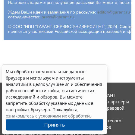
Настроить параметры получения рассылки Вы можете, посети
Ждем Ваши идеи и замечания по рассылке:
editor@garant.ru
.
Р
сотрудничество:
press@garant.ru
.
Мы обрабатываем локальные данные
© ООО "НПП "ГАРАНТ-СЕРВИС-УНИВЕРСИТЕТ", 2024. Система Г
являются участниками Российской ассоциации правовой инфо
браузера и используем инструменты
аналитики в целях улучшения и обеспечения
работоспособности сайта, статистических
исследований и обзоров. Вы можете
запретить обработку указанных данных в
настройках браузера. Пожалуйста,
ознакомьтесь с условиями их обработки
.
Принять
© ООО "НПП "ГАРАНТ-СЕРВИС", 2026. Система ГАРАНТ
выпускается с 1990 года. Компания "Гарант" и ее партнеры
Erid: 4CQwVszH9pWwojUA9Q3
Реклама
являются участниками Российской ассоциации правовой
информации ГАРАНТ.
Получите полный доступ к системе
Портал ГАРАНТ.РУ зарегистрирован в качестве сетевого
ГАРАНТ бесплатно на 3 дня!
издания Федеральной службой по надзору в сфере
Получить доступ
связи,информационных технологий и массовых