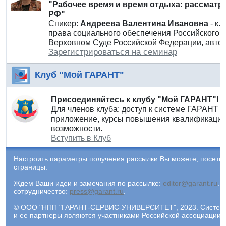
"Рабочее время и время отдыха: рассматри
РФ"
Спикер:
Андреева Валентина Ивановна
- к
права социального обеспечения Российского г
Верховном Суде Российской Федерации, автор
Зарегистрироваться на семинар
Клуб "Мой ГАРАНТ"
Присоединяйтесь к клубу "Мой ГАРАНТ"!
Для членов клуба: доступ к системе ГАРАНТ 
приложение, курсы повышения квалификации 
возможности.
Вступить в Клуб
Настроить параметры получения рассылки Вы можете, посети
страницы.
Ждем Ваши идеи и замечания по рассылке:
editor@garant.ru
.
Р
сотрудничество:
press@garant.ru
.
© ООО "НПП "ГАРАНТ-СЕРВИС-УНИВЕРСИТЕТ", 2023. Система Г
и ее партнеры являются участниками Российской ассоциации