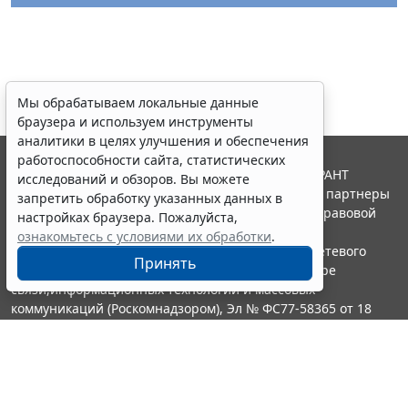
Мы обрабатываем локальные данные
браузера и используем инструменты
аналитики в целях улучшения и обеспечения
работоспособности сайта, статистических
© ООО "НПП "ГАРАНТ-СЕРВИС", 2026. Система ГАРАНТ
исследований и обзоров. Вы можете
выпускается с 1990 года. Компания "Гарант" и ее партнеры
запретить обработку указанных данных в
являются участниками Российской ассоциации правовой
настройках браузера. Пожалуйста,
информации ГАРАНТ.
ознакомьтесь с условиями их обработки
.
Портал ГАРАНТ.РУ зарегистрирован в качестве сетевого
Принять
издания Федеральной службой по надзору в сфере
связи,информационных технологий и массовых
коммуникаций (Роскомнадзором), Эл № ФС77-58365 от 18
июня 2014 года.
16+
Контакты
8-800-200-88-88