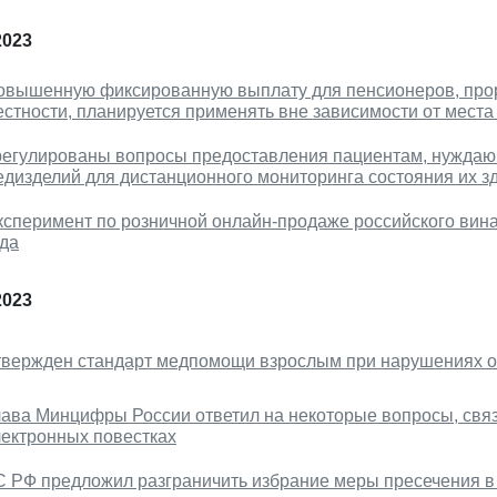
2023
овышенную фиксированную выплату для пенсионеров, прор
естности, планируется применять вне зависимости от мест
регулированы вопросы предоставления пациентам, нуждаю
едизделий для дистанционного мониторинга состояния их з
ксперимент по розничной онлайн-продаже российского вина
ода
2023
твержден стандарт медпомощи взрослым при нарушениях 
лава Минцифры России ответил на некоторые вопросы, связ
лектронных повестках
С РФ предложил разграничить избрание меры пресечения в 