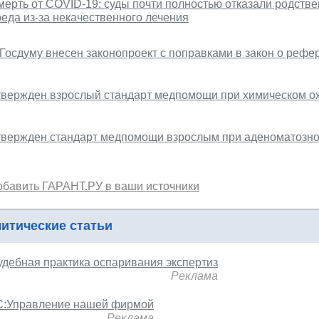
мерть от COVID-19: суды почти полностью отказали родств
реда из-за некачественного лечения
 Госдуму внесен законопроект с поправками в закон о реф
твержден взрослый стандарт медпомощи при химическом о
твержден стандарт медпомощи взрослым при аденоматозн
обавить ГАРАНТ.РУ в ваши источники
итические статьи
удебная практика оспаривания экспертиз
Реклама
С:Управление нашей фирмой
Реклама