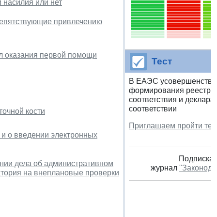
 насилия или нет
препятствующие привлечению
ил оказания первой помощи
Тест
В ЕАЭС усовершенство
формирования реестра
соответствия и деклара
соответствии
точной кости
Приглашаем пройти тес
 и о введении электронных
Подписка 
ении дела об административном
журнал
"Законода
атория на внеплановые проверки