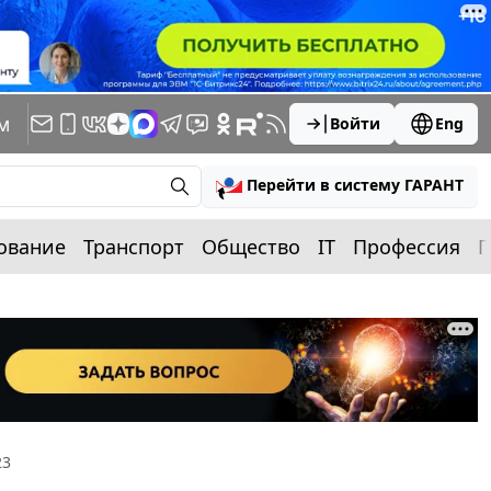
м
Войти
Eng
Перейти в систему ГАРАНТ
ование
Транспорт
Общество
IT
Профессия
П
23