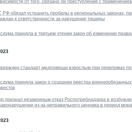
висимости от того, связано ли преступление с применением
С РФ обязал устранить пробелы в региональных законах, 
раждан к ответственности за нарушение тишины
осдума приняла в третьем чтении закон об изменении прав
2023
твержден стандарт медпомощи взрослым при переломах пя
осдума приняла закон о создании реестра военнообязанных
овесток
уд признал незаконным отказ Роспотребнадзора в возбужд
равонарушении из-за неправильного ценника в период мор
2023