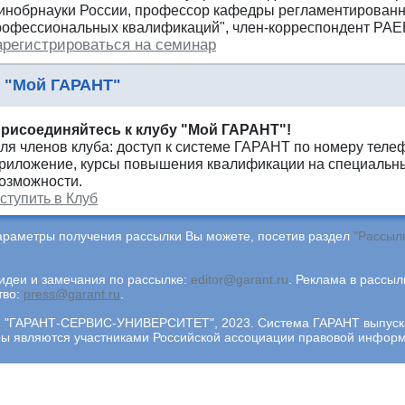
инобрнауки России, профессор кафедры регламентированн
рофессиональных квалификаций", член-корреспондент РАЕ
арегистрироваться на семинар
 "Мой ГАРАНТ"
рисоединяйтесь к клубу "Мой ГАРАНТ"!
ля членов клуба: доступ к системе ГАРАНТ по номеру теле
риложение, курсы повышения квалификации на специальны
озможности.
ступить в Клуб
араметры получения рассылки Вы можете, посетив раздел
"Рассыл
деи и замечания по рассылке:
editor@garant.ru
.
Реклама в рассыл
тво:
press@garant.ru
.
"ГАРАНТ-СЕРВИС-УНИВЕРСИТЕТ", 2023. Система ГАРАНТ выпускает
ры являются участниками Российской ассоциации правовой инфор