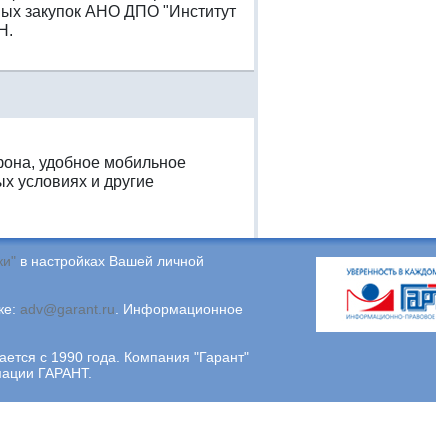
ых закупок АНО ДПО "Институт
Н.
фона, удобное мобильное
х условиях и другие
ки"
в настройках Вашей личной
ке:
adv@garant.ru
.
Информационное
ся с 1990 года. Компания "Гарант"
мации ГАРАНТ.