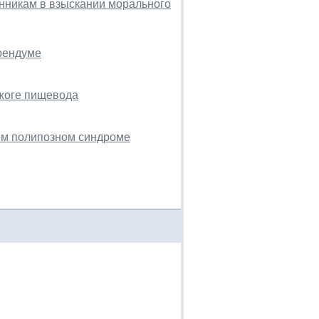
енникам в взыскании морального
ерендуме
жоге пищевода
ом полипозном синдроме