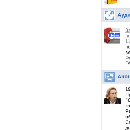
Ауди
З
н
1
п
ве
Ф
Г
Ано
1
П
"
г
Р
о
С
д