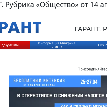
. Рубрика «Общество» от 14 а
ГАРАНТ. Р
Информация Минфина
е документы
Бизне
и ФНС
Присоединяйтес