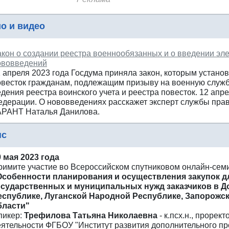
о и видео
акон о создании реестра военнообязанных и о введении эле
ововведений
1 апреля 2023 года Госдума приняла закон, которым устано
овесток гражданам, подлежащим призыву на военную службу
дения реестра воинского учета и реестра повесток. 12 апр
едерации. О нововведениях расскажет эксперт службы прав
АРАНТ Наталья Данилова.
нс
9 мая 2023 года
римите участие во Всероссийском спутниковом онлайн-сем
Особенности планирования и осуществления закупок д
осударственных и муниципальных нужд заказчиков в 
еспублике, Луганской Народной Республике, Запорожск
бласти"
пикер:
Трефилова Татьяна Николаевна
- к.псх.н., прорек
еятельности ФГБОУ "Институт развития дополнительного п