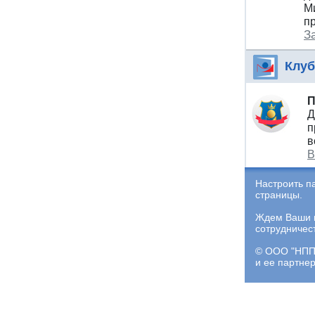
М
п
З
Клуб
П
Д
п
в
В
Настроить п
страницы.
Ждем Ваши и
сотрудничес
© ООО "НПП 
и ее партне