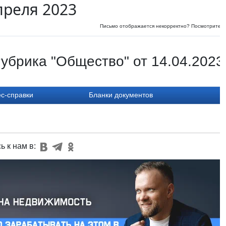
преля 2023
Письмо отображается некорректно? Посмотрите
и
убрика "Общество" от 14.04.2023
с-справки
Бланки документов
ь к нам в: