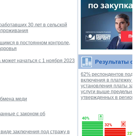
аботавших 30 лет в сельской
а проживания
щимся в постоянном контроле,
доровья
 может начаться с 1 ноября 2023
Результаты о
62% респондентов под
включения в платежку 
установления платы за
услуги выше предельны
утвержденных в регион
обмена меди
анные с законом об
виде заключения под стражу в