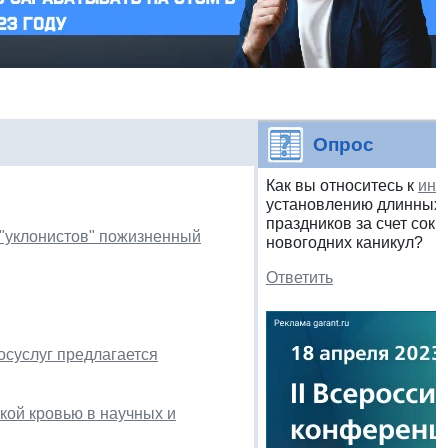
Опрос
Как вы относитесь к
ини
установлению длинных 
праздников за счет сок
 "уклонистов" пожизненный
новогодних каникул?
Ответить
осуслуг предлагается
кой кровью в научных и