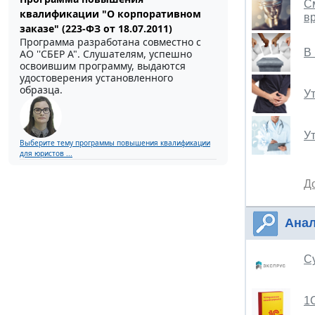
С
квалификации "О корпоративном
в
заказе" (223-ФЗ от 18.07.2011)
Программа разработана совместно с
В
АО ''СБЕР А". Слушателям, успешно
освоившим программу, выдаются
удостоверения установленного
образца.
У
У
Выберите тему программы повышения квалификации
для юристов ...
Д
Анал
С
1