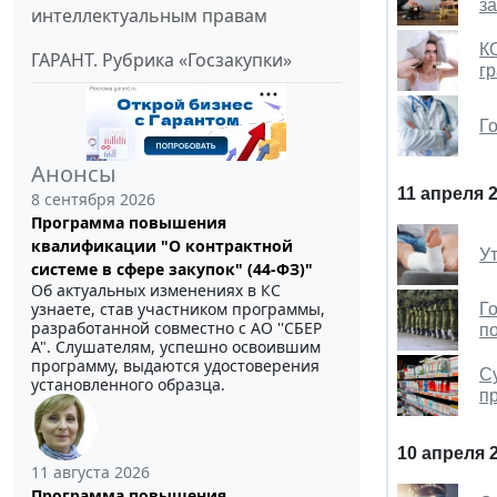
за
интеллектуальным правам
К
ГАРАНТ. Рубрика «Госзакупки»
г
Г
Анонсы
11 апреля 
8 сентября 2026
Программа повышения
квалификации "О контрактной
У
системе в сфере закупок" (44-ФЗ)"
Об актуальных изменениях в КС
узнаете, став участником программы,
Г
разработанной совместно с АО ''СБЕР
п
А". Слушателям, успешно освоившим
программу, выдаются удостоверения
С
установленного образца.
п
10 апреля 
11 августа 2026
Программа повышения