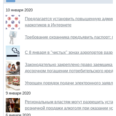
10 января 2020
Предлагается установить повышенную админис
наркотиков в Интернете
Требование охранника предъявить паспорт: п
С 8 января в "чистых" зонах аэропортов разр
Законодательно закреплено право заемщика н
досрочном погашении потребительского креди
Упрощен порядок подачи электронного заявле
9 января 2020
Региональным властям могут разрешить уста
розничной продажи алкоголя при оказании ус
6 января 2020