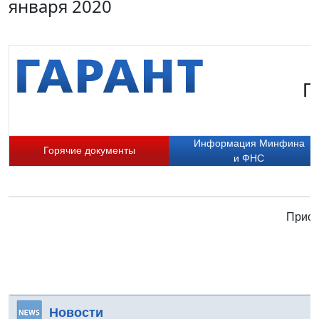
января 2020
Г
Информация Минфина
Горячие документы
и ФНС
Присо
Новости