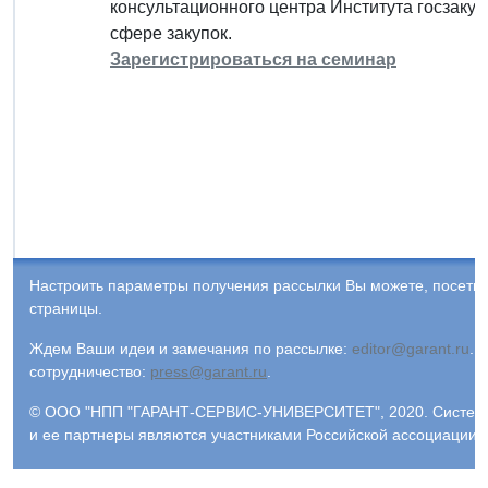
консультационного центра Института госзаку
сфере закупок.
Зарегистрироваться на семинар
Настроить параметры получения рассылки Вы можете, посети
страницы.
Ждем Ваши идеи и замечания по рассылке:
editor@garant.ru
.
Р
сотрудничество:
press@garant.ru
.
© ООО "НПП "ГАРАНТ-СЕРВИС-УНИВЕРСИТЕТ", 2020. Система Г
и ее партнеры являются участниками Российской ассоциации