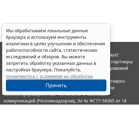
Мы обрабатываем локальные данные
браузера и используем инструменты
аналитики в целях улучшения и обеспечения
работоспособности сайта, статистических
© ООО "НПП "ГАРАНТ-СЕРВИС", 2026. Система ГАРАНТ
исследований и обзоров. Вы можете
выпускается с 1990 года. Компания "Гарант" и ее партнеры
запретить обработку указанных данных в
являются участниками Российской ассоциации правовой
настройках браузера. Пожалуйста,
информации ГАРАНТ.
ознакомьтесь с условиями их обработки
.
Портал ГАРАНТ.РУ зарегистрирован в качестве сетевого
Принять
издания Федеральной службой по надзору в сфере
связи,информационных технологий и массовых
коммуникаций (Роскомнадзором), Эл № ФС77-58365 от 18
июня 2014 года.
16+
Контакты
8-800-200-88-88