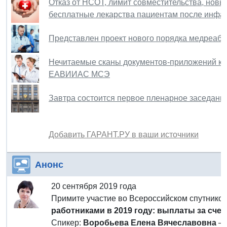
Отказ от НСОТ, лимит совместительства, новы
бесплатные лекарства пациентам после инфар
Представлен проект нового порядка медреаб
Нечитаемые сканы документов-приложений к п
ЕАВИИАС МСЭ
Завтра состоится первое пленарное заседани
Добавить ГАРАНТ.РУ в ваши источники
Анонс
20 сентября 2019 года
Примите участие во Всероссийском спутник
работниками в 2019 году: выплаты за сч
Спикер:
Воробьева Елена Вячеславовна
– 