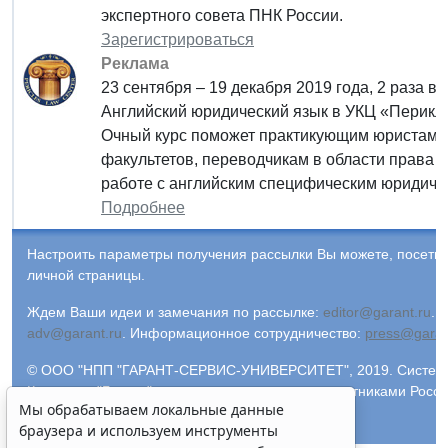
экспертного совета ПНК России.
Зарегистрироваться
Реклама
23 сентября – 19 декабря 2019 года, 2 раза в 
Английский юридический язык в УКЦ «Перикл»
Очный курс поможет практикующим юристам,
факультетов, переводчикам в области права 
работе с английским специфическим юридиче
Подробнее
Настроить параметры получения рассылки Вы можете, посети
личной страницы.
Ждем Ваши идеи и замечания по рассылке:
editor@garant.ru
.
Р
adv@garant.ru
.
Информационное сотрудничество:
press@garan
© ООО "НПП "ГАРАНТ-СЕРВИС-УНИВЕРСИТЕТ", 2019. Система 
Компания "Гарант" и ее партнеры являются участниками Росс
Мы обрабатываем локальные данные
информации ГАРАНТ.
браузера и используем инструменты