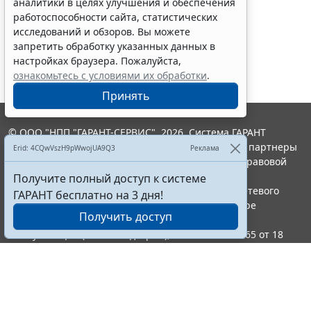
аналитики в целях улучшения и обеспечения
работоспособности сайта, статистических
исследований и обзоров. Вы можете
запретить обработку указанных данных в
настройках браузера. Пожалуйста,
ознакомьтесь с условиями их обработки
.
Принять
© ООО "НПП "ГАРАНТ-СЕРВИС", 2026. Система ГАРАНТ
выпускается с 1990 года. Компания "Гарант" и ее партнеры
Erid: 4CQwVszH9pWwojUA9Q3
Реклама
являются участниками Российской ассоциации правовой
информации ГАРАНТ.
Получите полный доступ к системе
Портал ГАРАНТ.РУ зарегистрирован в качестве сетевого
ГАРАНТ бесплатно на 3 дня!
издания Федеральной службой по надзору в сфере
Получить доступ
связи,информационных технологий и массовых
коммуникаций (Роскомнадзором), Эл № ФС77-58365 от 18
июня 2014 года.
16+
Контакты
8-800-200-88-88