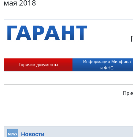
мая 2018
Г
Информация Минфина
Горячие документы
и ФНС
Присо
Новости