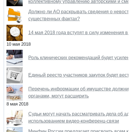
коллективному управлению авторскими и сме
Должно ли АО раскрывать сведения о невост
существенных фактах?
14 мая 2018 года вступят в силу изменения в
10 мая 2018
Роль клинических рекомендаций будет усилен
Единый реестр участников закупок будет вест
Перечень информации об имуществе должнико
органами, могут расширить
8 мая 2018
Судьи могут начать рассматривать дела об а
использованием видео-конференц-связи
Минфин России предлагает присвоить всем к