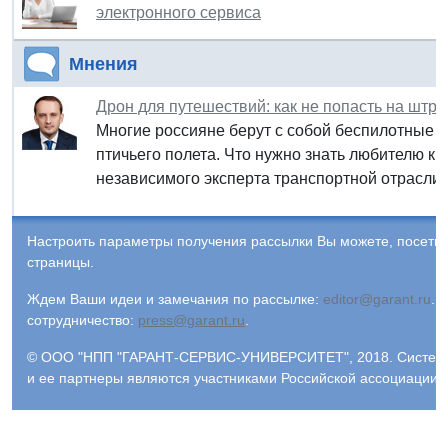
электронного сервиса
Мнения
Дрон для путешествий: как не попасть на штр
Многие россияне берут с собой беспилотные 
птичьего полета. Что нужно знать любителю кр
независимого эксперта транспортной отрасли.
Настроить параметры получения рассылки Вы можете, посети
страницы.
Ждем Ваши идеи и замечания по рассылке:
editor@garant.ru
.
Р
сотрудничество:
press@garant.ru
.
© ООО "НПП "ГАРАНТ-СЕРВИС-УНИВЕРСИТЕТ", 2018. Система Г
и ее партнеры являются участниками Российской ассоциации