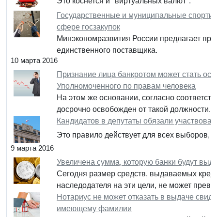
Это коснется и "виртуальных валют".
Государственные и муниципальные спортивн
сфере госзакупок
Минэкономразвития России предлагает пред
единственного поставщика.
10 марта 2016
Признание лица банкротом может стать осн
Уполномоченного по правам человека
На этом же основании, согласно соответст
досрочно освобожден от такой должности.
Кандидатов в депутаты обязали участвовать
Это правило действует для всех выборов, н
9 марта 2016
Увеличена сумма, которую банки будут выд
Сегодня размер средств, выдаваемых креди
наследодателя на эти цели, не может превы
Нотариус не может отказать в выдаче свиде
имеющему фамилии