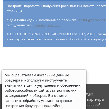
Настроить параметры получения рассылки Вы можете, посети
страницы.
Ждем Ваши идеи и замечания по рассылке:
editor@garant.ru
.
Р
сотрудничество:
press@garant.ru
.
© ООО "НПП "ГАРАНТ-СЕРВИС-УНИВЕРСИТЕТ", 2015. Система Г
и ее партнеры являются участниками Российской ассоциации
Мы обрабатываем локальные данные
браузера и используем инструменты
аналитики в целях улучшения и обеспечения
работоспособности сайта, статистических
© ООО "НПП "ГАРАНТ-СЕРВИС", 2026. Система ГАРАНТ
исследований и обзоров. Вы можете
выпускается с 1990 года. Компания "Гарант" и ее партнеры
запретить обработку указанных данных в
являются участниками Российской ассоциации правовой
настройках браузера. Пожалуйста,