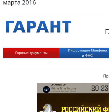
марта 2016
Г
Информация Минфина
Горячие документы
и ФНС
Прис