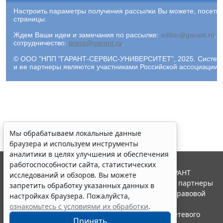
Настроить параметры получения рассылки Вы можете, посети
страницы.
Ждем Ваши идеи и замечания по рассылке:
editor@garant.ru
.
Р
сотрудничество:
press@garant.ru
.
© ООО "НПП "ГАРАНТ-СЕРВИС-УНИВЕРСИТЕТ", 2025. Система Г
и ее партнеры являются участниками Российской ассоциации
Мы обрабатываем локальные данные
браузера и используем инструменты
аналитики в целях улучшения и обеспечения
работоспособности сайта, статистических
© ООО "НПП "ГАРАНТ-СЕРВИС", 2026. Система ГАРАНТ
исследований и обзоров. Вы можете
выпускается с 1990 года. Компания "Гарант" и ее партнеры
запретить обработку указанных данных в
являются участниками Российской ассоциации правовой
настройках браузера. Пожалуйста,
информации ГАРАНТ.
ознакомьтесь с условиями их обработки
.
Портал ГАРАНТ.РУ зарегистрирован в качестве сетевого
Принять