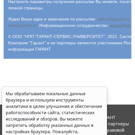
Настроить параметры получения рассылки Вы можете, посети
личной страницы.
Ждем Ваши идеи и замечания по рассылке:
editor@garant.ru
.
Р
adv@garant.ru
.
Информационное сотрудничество:
press@garan
© ООО "НПП "ГАРАНТ-СЕРВИС-УНИВЕРСИТЕТ", 2021. Система 
Компания "Гарант" и ее партнеры являются участниками Росс
информации ГАРАНТ.
Мы обрабатываем локальные данные
браузера и используем инструменты
аналитики в целях улучшения и обеспечения
работоспособности сайта, статистических
© ООО "НПП "ГАРАНТ-СЕРВИС", 2026. Система ГАРАНТ
исследований и обзоров. Вы можете
выпускается с 1990 года. Компания "Гарант" и ее партнеры
запретить обработку указанных данных в
являются участниками Российской ассоциации правовой
настройках браузера. Пожалуйста,