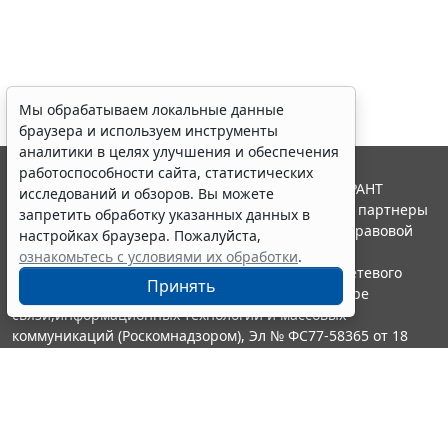
Мы обрабатываем локальные данные
браузера и используем инструменты
аналитики в целях улучшения и обеспечения
работоспособности сайта, статистических
© ООО "НПП "ГАРАНТ-СЕРВИС", 2026. Система ГАРАНТ
исследований и обзоров. Вы можете
выпускается с 1990 года. Компания "Гарант" и ее партнеры
запретить обработку указанных данных в
являются участниками Российской ассоциации правовой
настройках браузера. Пожалуйста,
информации ГАРАНТ.
ознакомьтесь с условиями их обработки
.
Портал ГАРАНТ.РУ зарегистрирован в качестве сетевого
Принять
издания Федеральной службой по надзору в сфере
связи,информационных технологий и массовых
коммуникаций (Роскомнадзором), Эл № ФС77-58365 от 18
июня 2014 года.
16+
Контакты
8-800-200-88-88