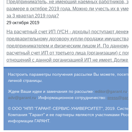
Предприниматель, не имеющий наемных работников, за
размере в октябре 2019 года. Можно ли учесть их в у
за 3 квартал 2019 года?
29 октября 2019
На расчетный счет ИП (УСН - доходы) поступают денежн
предварительному договору купли-продажи имущества 
предпринимателем и физическим лицом И. По данному 
расчетный счет ИП от третьего лица (организации) с пом
отношений с данной организацией ИП не имеет. Должен
Настроить параметры получения рассылки Вы можете, посети
личной страницы.
Ждем Ваши идеи и замечания по рассылке:
editor@garant.ru
.
Р
adv@garant.ru
.
Информационное сотрудничество:
press@garan
© ООО "НПП "ГАРАНТ-СЕРВИС-УНИВЕРСИТЕТ", 2019. Система 
Компания "Гарант" и ее партнеры являются участниками Росс
информации ГАРАНТ.