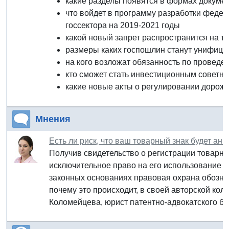
какие разделы появятся в формах документ
что войдет в программу разработки федер
госсектора на 2019-2021 годы
какой новый запрет распространится на т
размеры каких госпошлин станут унифиц
на кого возложат обязанность по провед
кто сможет стать инвестиционным советн
какие новые акты о регулировании дорожн
Мнения
Есть ли риск, что ваш товарный знак будет ан
Получив свидетельство о регистрации товарно
исключительное право на его использование в
законных основаниях правовая охрана обозна
почему это происходит, в своей авторской кол
Коломейцева, юрист патентно-адвокатского бю