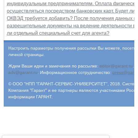
индивидуальным предпринимателям. Оплата физическим
осуществляться посредством банковских карт. Будет ли
ОКВЭД требуется добавить? После получения данных ко
разрешительные документы на ведение деятельности в 
ли отдельный специальный счет для агента?
Настроить параметры получения рассылки Вы можете, посети
личной страницы.
Ждем Ваши идеи и замечания по рассылке:
editor@garant.ru
.
Р
adv@garant.ru
.
Информационное сотрудничество:
press@garan
© ООО "НПП "ГАРАНТ-СЕРВИС-УНИВЕРСИТЕТ", 2018. Система 
Компания "Гарант" и ее партнеры являются участниками Росс
информации ГАРАНТ.