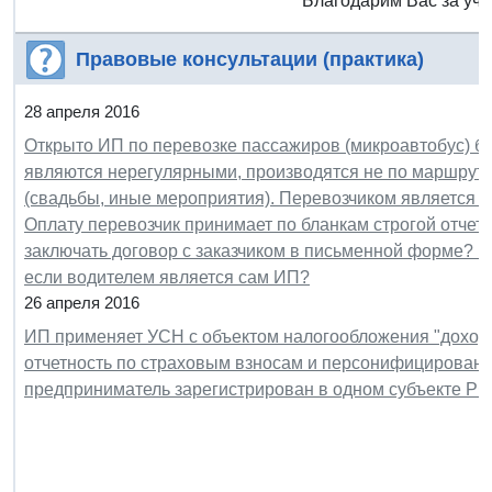
Благодарим Вас за уча
Правовые консультации (практика)
28 апреля 2016
Открыто ИП по перевозке пассажиров (микроавтобус) б
являются нерегулярными, производятся не по маршруту,
(свадьбы, иные мероприятия). Перевозчиком является 
Оплату перевозчик принимает по бланкам строгой отчетн
заключать договор с заказчиком в письменной форме? 
если водителем является сам ИП?
26 апреля 2016
ИП применяет УСН с объектом налогообложения "доходы
отчетность по страховым взносам и персонифицированн
предприниматель зарегистрирован в одном субъекте РФ,