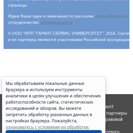
страницы.
Ждем Ваши идеи и замечания по рассылке:
editor@garant.ru
.
Р
сотрудничество:
press@garant.ru
.
© ООО "НПП "ГАРАНТ-СЕРВИС-УНИВЕРСИТЕТ", 2016. Система Г
и ее партнеры являются участниками Российской ассоциации
Мы обрабатываем локальные данные
браузера и используем инструменты
аналитики в целях улучшения и обеспечения
работоспособности сайта, статистических
© ООО "НПП "ГАРАНТ-СЕРВИС", 2026. Система ГАРАНТ
исследований и обзоров. Вы можете
выпускается с 1990 года. Компания "Гарант" и ее партнеры
запретить обработку указанных данных в
являются участниками Российской ассоциации правовой
настройках браузера. Пожалуйста,
информации ГАРАНТ.
ознакомьтесь с условиями их обработки
.
Портал ГАРАНТ.РУ зарегистрирован в качестве сетевого