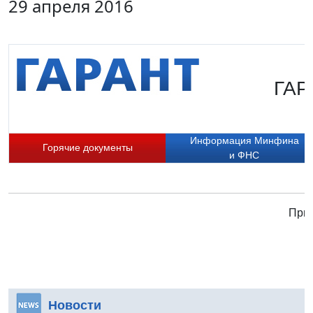
29 апреля 2016
ГАР
Информация Минфина
Горячие документы
и ФНС
Прис
Новости