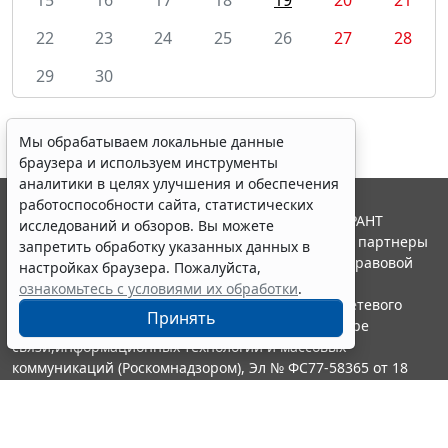
22
23
24
25
26
27
28
29
30
Мы обрабатываем локальные данные
браузера и используем инструменты
аналитики в целях улучшения и обеспечения
работоспособности сайта, статистических
© ООО "НПП "ГАРАНТ-СЕРВИС", 2026. Система ГАРАНТ
исследований и обзоров. Вы можете
выпускается с 1990 года. Компания "Гарант" и ее партнеры
запретить обработку указанных данных в
являются участниками Российской ассоциации правовой
настройках браузера. Пожалуйста,
информации ГАРАНТ.
ознакомьтесь с условиями их обработки
.
Портал ГАРАНТ.РУ зарегистрирован в качестве сетевого
Принять
издания Федеральной службой по надзору в сфере
связи,информационных технологий и массовых
коммуникаций (Роскомнадзором), Эл № ФС77-58365 от 18
июня 2014 года.
16+