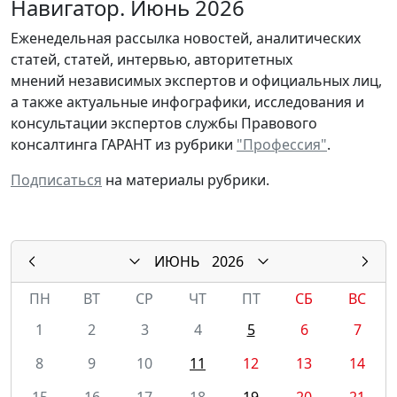
Навигатор. Июнь 2026
Еженедельная рассылка новостей, аналитических
статей, статей, интервью, авторитетных
мнений независимых экспертов и официальных лиц,
а также актуальные инфографики, исследования и
консультации экспертов службы Правового
консалтинга ГАРАНТ из рубрики
"Профессия"
.
Подписаться
на материалы рубрики.
ИЮНЬ
2026
ПН
ВТ
СР
ЧТ
ПТ
СБ
ВС
1
2
3
4
5
6
7
8
9
10
11
12
13
14
15
16
17
18
19
20
21