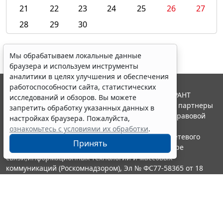
21
22
23
24
25
26
27
28
29
30
Мы обрабатываем локальные данные
браузера и используем инструменты
аналитики в целях улучшения и обеспечения
работоспособности сайта, статистических
© ООО "НПП "ГАРАНТ-СЕРВИС", 2026. Система ГАРАНТ
исследований и обзоров. Вы можете
выпускается с 1990 года. Компания "Гарант" и ее партнеры
запретить обработку указанных данных в
являются участниками Российской ассоциации правовой
настройках браузера. Пожалуйста,
информации ГАРАНТ.
ознакомьтесь с условиями их обработки
.
Портал ГАРАНТ.РУ зарегистрирован в качестве сетевого
Принять
издания Федеральной службой по надзору в сфере
связи,информационных технологий и массовых
коммуникаций (Роскомнадзором), Эл № ФС77-58365 от 18
июня 2014 года.
16+
Контакты
8-800-200-88-88