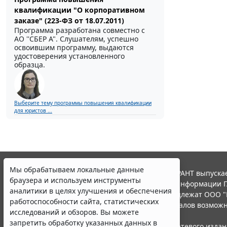
квалификации "О корпоративном
заказе" (223-ФЗ от 18.07.2011)
Программа разработана совместно с
АО ''СБЕР А". Слушателям, успешно
освоившим программу, выдаются
удостоверения установленного
образца.
Выберите тему программы повышения квалификации
для юристов ...
Мы обрабатываем локальные данные
© ООО "НПП "ГАРАНТ-СЕРВИС", 2026. Система ГАРАНТ выпускае
браузера и используем инструменты
участниками Российской ассоциации правовой информации Г
аналитики в целях улучшения и обеспечения
Все права на материалы сайта ГАРАНТ.РУ принадлежат ООО "
работоспособности сайта, статистических
Полное или частичное воспроизведение материалов возможн
исследований и обзоров. Вы можете
Правила использования портала.
запретить обработку указанных данных в
Портал ГАРАНТ.РУ зарегистрирован в качестве сетевого изда