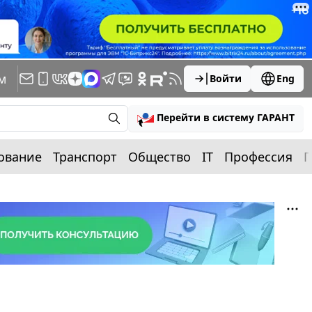
м
Войти
Eng
Перейти в систему ГАРАНТ
ование
Транспорт
Общество
IT
Профессия
П