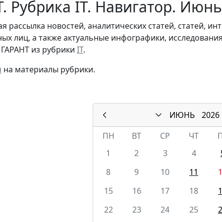
. Рубрика IT. Навигатор. Июнь
я рассылка новостей, аналитических статей, статей, и
ых лиц, а также актуальные инфографики, исследовани
 ГАРАНТ из рубрики
IT
.
я
на материалы рубрики.
ИЮНЬ
2026
ПН
ВТ
СР
ЧТ
1
2
3
4
8
9
10
11
15
16
17
18
22
23
24
25