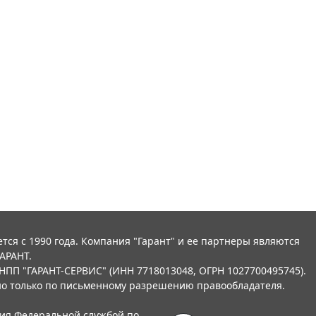
тся с 1990 года. Компания "Гарант" и ее партнеры являются
АРАНТ.
НПП "ГАРАНТ-СЕРВИС" (ИНН 7718013048, ОГРН 1027700495745).
о только по письменному разрешению правообладателя.
ния Федеральной службой по