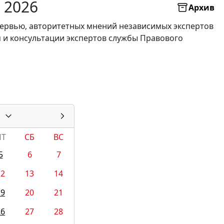
 2026
Архив
нтервью, авторитетных мнений независимых экспертов
я и консультации экспертов службы Правового
ПТ
СБ
ВС
5
6
7
12
13
14
19
20
21
26
27
28