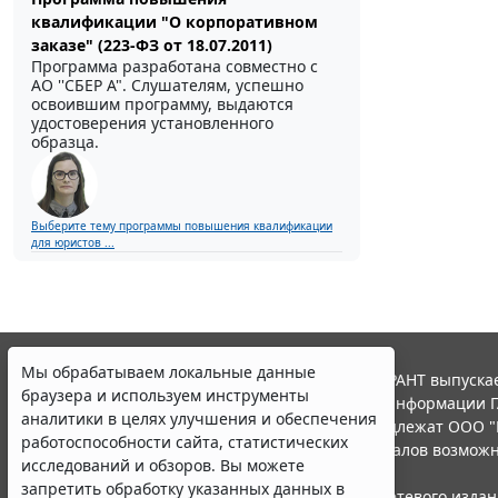
квалификации "О корпоративном
заказе" (223-ФЗ от 18.07.2011)
Программа разработана совместно с
АО ''СБЕР А". Слушателям, успешно
освоившим программу, выдаются
удостоверения установленного
образца.
Выберите тему программы повышения квалификации
для юристов ...
Мы обрабатываем локальные данные
© ООО "НПП "ГАРАНТ-СЕРВИС", 2026. Система ГАРАНТ выпускае
браузера и используем инструменты
участниками Российской ассоциации правовой информации Г
аналитики в целях улучшения и обеспечения
Все права на материалы сайта ГАРАНТ.РУ принадлежат ООО "
работоспособности сайта, статистических
Полное или частичное воспроизведение материалов возможн
исследований и обзоров. Вы можете
Правила использования портала.
запретить обработку указанных данных в
Портал ГАРАНТ.РУ зарегистрирован в качестве сетевого изда