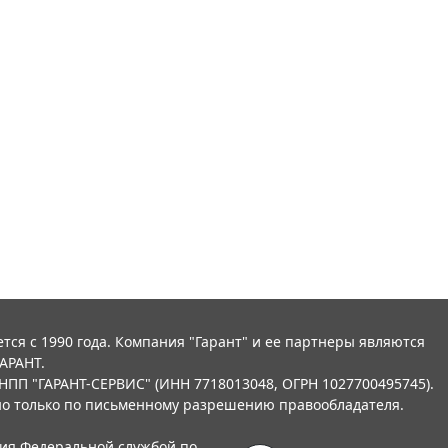
тся с 1990 года. Компания "Гарант" и ее партнеры являются
АРАНТ.
НПП "ГАРАНТ-СЕРВИС" (ИНН 7718013048, ОГРН 1027700495745).
о только по письменному разрешению правообладателя.
ния Федеральной службой по