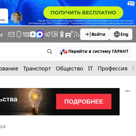
м
Войти
Eng
Перейти в систему ГАРАНТ
ование
Транспорт
Общество
IT
Профессия
П
024