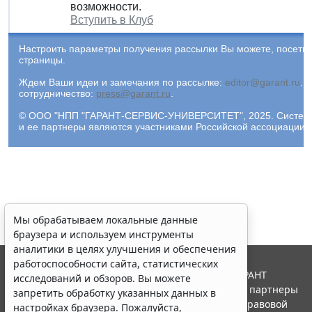
возможности.
Вступить в Клуб
Настроить параметры получения рассылки Вы можете, посети
страницы.
Ждем Ваши идеи и замечания по рассылке:
editor@garant.ru
.
Р
сотрудничество:
press@garant.ru
.
© ООО "НПП "ГАРАНТ-СЕРВИС-УНИВЕРСИТЕТ", 2025. Система Г
и ее партнеры являются участниками Российской ассоциации
Мы обрабатываем локальные данные
браузера и используем инструменты
аналитики в целях улучшения и обеспечения
работоспособности сайта, статистических
© ООО "НПП "ГАРАНТ-СЕРВИС", 2026. Система ГАРАНТ
исследований и обзоров. Вы можете
выпускается с 1990 года. Компания "Гарант" и ее партнеры
запретить обработку указанных данных в
являются участниками Российской ассоциации правовой
настройках браузера. Пожалуйста,