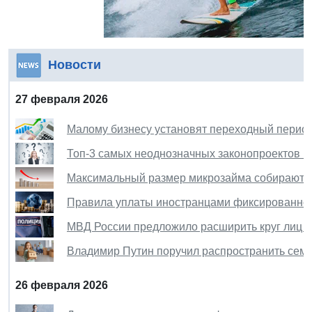
Новости
27 февраля 2026
Малому бизнесу установят переходный перио
Топ-3 самых неоднозначных законопроектов в
Максимальный размер микрозайма собираются 
Правила уплаты иностранцами фиксированног
МВД России предложило расширить круг лиц 
Владимир Путин поручил распространить семе
26 февраля 2026