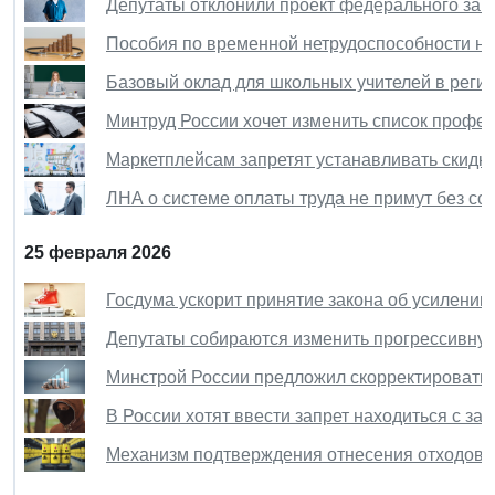
Депутаты отклонили проект федерального зако
Пособия по временной нетрудоспособности н
Базовый оклад для школьных учителей в реги
Минтруд России хочет изменить список профе
Маркетплейсам запретят устанавливать скидку
ЛНА о системе оплаты труда не примут без с
25 февраля 2026
Госдума ускорит принятие закона об усилении
Депутаты собираются изменить прогрессивну
Минстрой России предложил скорректировать 
В России хотят ввести запрет находиться с з
Механизм подтверждения отнесения отходов к