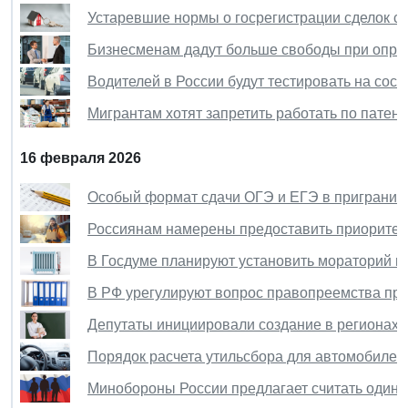
Устаревшие нормы о госрегистрации сделок с
Бизнесменам дадут больше свободы при опред
Водителей в России будут тестировать на сос
Мигрантам хотят запретить работать по патен
16 февраля 2026
Особый формат сдачи ОГЭ и ЕГЭ в приграничн
Россиянам намерены предоставить приоритет 
В Госдуме планируют установить мораторий н
В РФ урегулируют вопрос правопреемства пр
Депутаты инициировали создание в регионах 
Порядок расчета утильсбора для автомобилей
Минобороны России предлагает считать один 