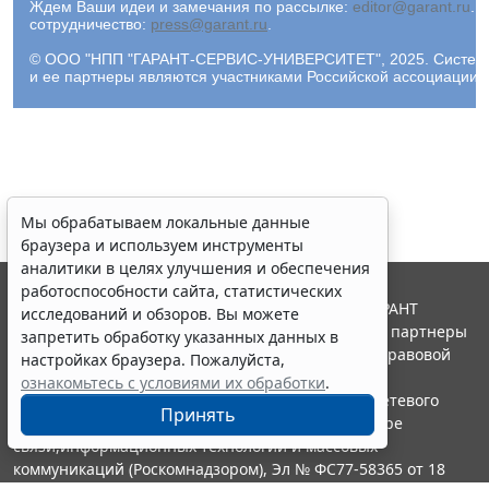
Ждем Ваши идеи и замечания по рассылке:
editor@garant.ru
.
Р
сотрудничество:
press@garant.ru
.
© ООО "НПП "ГАРАНТ-СЕРВИС-УНИВЕРСИТЕТ", 2025. Система Г
и ее партнеры являются участниками Российской ассоциации
Мы обрабатываем локальные данные
браузера и используем инструменты
аналитики в целях улучшения и обеспечения
работоспособности сайта, статистических
© ООО "НПП "ГАРАНТ-СЕРВИС", 2026. Система ГАРАНТ
исследований и обзоров. Вы можете
выпускается с 1990 года. Компания "Гарант" и ее партнеры
запретить обработку указанных данных в
являются участниками Российской ассоциации правовой
настройках браузера. Пожалуйста,
информации ГАРАНТ.
ознакомьтесь с условиями их обработки
.
Портал ГАРАНТ.РУ зарегистрирован в качестве сетевого
Принять
издания Федеральной службой по надзору в сфере
связи,информационных технологий и массовых
коммуникаций (Роскомнадзором), Эл № ФС77-58365 от 18