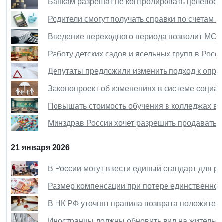
Банкам разрешат не контролировать целевое и
Родители смогут получать справки по счетам и
Введение переходного периода позволит МСП
Работу детских садов и ясельных групп в Росс
Депутаты предложили изменить подход к опре
Законопроект об изменениях в системе социал
Повышать стоимость обучения в колледжах в 
Минздрав России хочет разрешить продавать 
21 января 2026
В России могут ввести единый стандарт для р
Размер компенсации при потере единственног
В НК РФ уточнят правила возврата положител
Иностранцы должны обновить вид на жительс