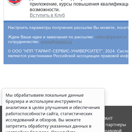
приложение, курсы повышения квалификации 
возможности.
Вступить в Клуб
Настроить параметры получения рассылки Вы можете, посети
Ждем Ваши идеи и замечания по рассылке:
editor@garant.ru
.
Р
сотрудничество:
press@garant.ru
.
© ООО "НПП "ГАРАНТ-СЕРВИС-УНИВЕРСИТЕТ", 2024. Система Г
являются участниками Российской ассоциации правовой инфо
Мы обрабатываем локальные данные
браузера и используем инструменты
аналитики в целях улучшения и обеспечения
работоспособности сайта, статистических
© ООО "НПП "ГАРАНТ-СЕРВИС", 2026. Система ГАРАНТ
исследований и обзоров. Вы можете
выпускается с 1990 года. Компания "Гарант" и ее партнеры
запретить обработку указанных данных в
являются участниками Российской ассоциации правовой