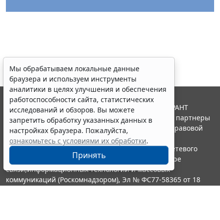
Мы обрабатываем локальные данные
браузера и используем инструменты
аналитики в целях улучшения и обеспечения
работоспособности сайта, статистических
© ООО "НПП "ГАРАНТ-СЕРВИС", 2026. Система ГАРАНТ
исследований и обзоров. Вы можете
выпускается с 1990 года. Компания "Гарант" и ее партнеры
запретить обработку указанных данных в
являются участниками Российской ассоциации правовой
настройках браузера. Пожалуйста,
информации ГАРАНТ.
ознакомьтесь с условиями их обработки
.
Портал ГАРАНТ.РУ зарегистрирован в качестве сетевого
Принять
издания Федеральной службой по надзору в сфере
связи,информационных технологий и массовых
коммуникаций (Роскомнадзором), Эл № ФС77-58365 от 18
июня 2014 года.
16+