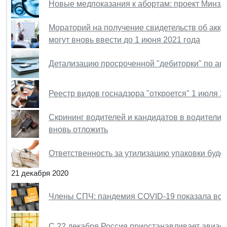
Новые медпоказания к абортам: проект Минз
Мораторий на получение свидетельств об акк
могут вновь ввести до 1 июня 2021 года
Детализацию просроченной "дебиторки" по ав
Реестр видов госнадзора "откроется" 1 июля 20
Скрининг водителей и кандидатов в водители н
вновь отложить
Ответственность за утилизацию упаковки буде
21 декабря 2020
Члены СПЧ: пандемия COVID-19 показала вос
С 22 декабря Россия приостанавливает авиа