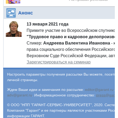
Анонс
13 января 2021 года
Примите участие во Всероссийском спутнико
"Трудовое право и кадровое делопроизвод
Спикер:
Андреева Валентина Ивановна
- к
права социального обеспечения Российского 
Верховном Суде Российской Федерации, авто
Зарегистрироваться на семинар
Настроить параметры получения рассылки Вы можете, посети
личной страницы.
Ждем Ваши идеи и замечания по рассылке:
editor@garant.ru
.
Р
adv@garant.ru
.
Информационное сотрудничество:
press@garan
© ООО "НПП "ГАРАНТ-СЕРВИС-УНИВЕРСИТЕТ", 2020. Система 
Компания "Гарант" и ее партнеры являются участниками Росс
информации ГАРАНТ.