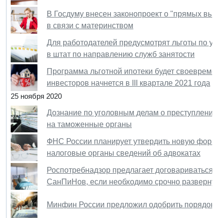
В Госдуму внесен законопроект о "прямых вы
в связи с материнством
Для работодателей предусмотрят льготы по уп
в штат по направлению служб занятости
Программа льготной ипотеки будет своевреме
инвесторов начнется в III квартале 2021 года
25 ноября 2020
Дознание по уголовным делам о преступлениях
на таможенные органы
ФНС России планирует утвердить новую форму
налоговые органы сведений об адвокатах
Роспотребнадзор предлагает договариваться 
СанПиНов, если необходимо срочно развернут
Минфин России предложил одобрить порядок 