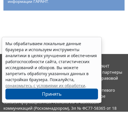
информации ГАРАНТ.
Мы обрабатываем локальные данные
браузера и используем инструменты
аналитики в целях улучшения и обеспечения
работоспособности сайта, статистических
© ООО "НПП "ГАРАНТ-СЕРВИС", 2026. Система ГАРАНТ
исследований и обзоров. Вы можете
выпускается с 1990 года. Компания "Гарант" и ее партнеры
запретить обработку указанных данных в
являются участниками Российской ассоциации правовой
настройках браузера. Пожалуйста,
информации ГАРАНТ.
ознакомьтесь с условиями их обработки
.
Портал ГАРАНТ.РУ зарегистрирован в качестве сетевого
Принять
издания Федеральной службой по надзору в сфере
связи,информационных технологий и массовых
коммуникаций (Роскомнадзором), Эл № ФС77-58365 от 18
июня 2014 года.
16+