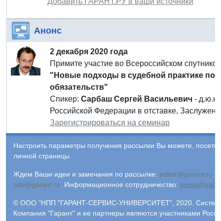
Добавить ГАРАНТ.РУ в ваши источники
Анонс
2 декабря 2020 года
Примите участие во Всероссийском спутнико
"Новые подходы в судебной практике по 
обязательств"
Спикер:
Сарбаш Сергей Васильевич
- д.ю.н
Российской Федерации в отставке, Заслужен
Зарегистрироваться на семинар
Настроить параметры получения рассылки Вы можете, посети
личной страницы.
Ждем Ваши идеи и замечания по рассылке:
editor@garant.ru
.
Р
adv@garant.ru
.
Информационное сотрудничество:
press@garan
© ООО "НПП "ГАРАНТ-СЕРВИС-УНИВЕРСИТЕТ", 2020. Система 
Компания "Гарант" и ее партнеры являются участниками Росс