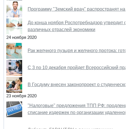
Программу "Земский врач" распространят на 
До конца ноября Роспотребнадзор утвердит о
различных отраслей экономики
24 ноября 2020
Рак желчного пузыря и желчного протока: гот
С 3 по 10 декабря пройдет Всероссийский пра
В Госдуму внесен законопроект о студенческо
23 ноября 2020
"Налоговые" предложения ТПП РФ: продление 
списание издержек по организации удаленной