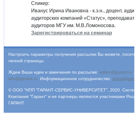
Спикер:
Иванус Ирина Ивановна - к.э.н., доцент, ауди
аудиторских компаний «Статус», преподавате
аудиторов МГУ им. М.В.Ломоносова.
Зарегистрироваться на семинар
Настроить параметры получения рассылки Вы можете, посети
личной страницы.
Ждем Ваши идеи и замечания по рассылке:
editor@garant.ru
.
Р
adv@garant.ru
.
Информационное сотрудничество:
press@garan
© ООО "НПП "ГАРАНТ-СЕРВИС-УНИВЕРСИТЕТ", 2020. Система 
Компания "Гарант" и ее партнеры являются участниками Рос
ГАРАНТ.