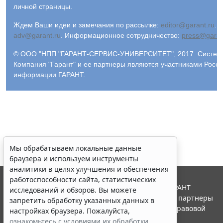
личной страницы.
Ждем Ваши идеи и замечания по рассылке:
editor@garant.ru
.
Р
adv@garant.ru
.
Информационное сотрудничество:
press@garan
© ООО "НПП "ГАРАНТ-СЕРВИС-УНИВЕРСИТЕТ", 2017. Система 
Компания "Гарант" и ее партнеры являются участниками Росс
информации ГАРАНТ.
Мы обрабатываем локальные данные
браузера и используем инструменты
аналитики в целях улучшения и обеспечения
работоспособности сайта, статистических
© ООО "НПП "ГАРАНТ-СЕРВИС", 2026. Система ГАРАНТ
исследований и обзоров. Вы можете
выпускается с 1990 года. Компания "Гарант" и ее партнеры
запретить обработку указанных данных в
являются участниками Российской ассоциации правовой
настройках браузера. Пожалуйста,
информации ГАРАНТ.
ознакомьтесь с условиями их обработки
.