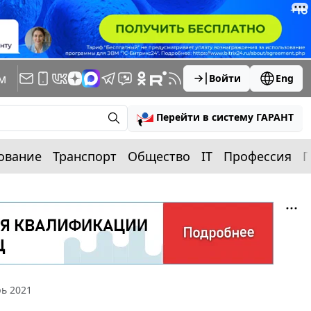
м
Войти
Eng
Перейти в систему ГАРАНТ
ование
Транспорт
Общество
IT
Профессия
П
рь 2021