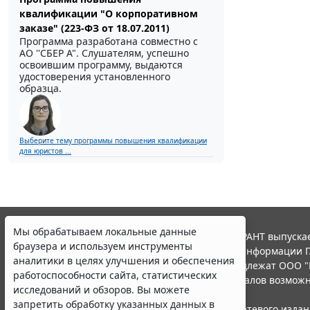
квалификации "О корпоративном
заказе" (223-ФЗ от 18.07.2011)
Программа разработана совместно с
АО ''СБЕР А". Слушателям, успешно
освоившим программу, выдаются
удостоверения установленного
образца.
Выберите тему программы повышения квалификации
для юристов ...
Мы обрабатываем локальные данные
© ООО "НПП "ГАРАНТ-СЕРВИС", 2026. Система ГАРАНТ выпускае
браузера и используем инструменты
участниками Российской ассоциации правовой информации Г
аналитики в целях улучшения и обеспечения
Все права на материалы сайта ГАРАНТ.РУ принадлежат ООО "
работоспособности сайта, статистических
Полное или частичное воспроизведение материалов возможн
исследований и обзоров. Вы можете
Правила использования портала.
запретить обработку указанных данных в
Портал ГАРАНТ.РУ зарегистрирован в качестве сетевого изда