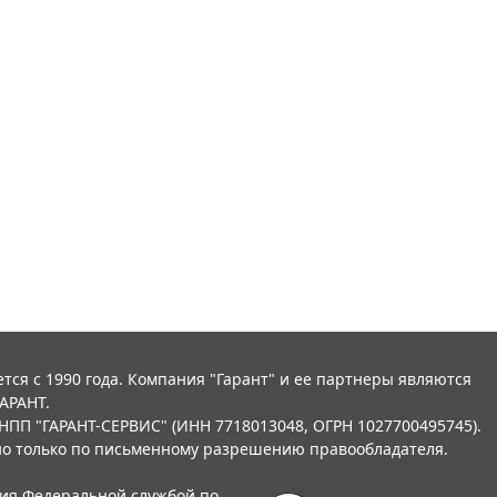
тся с 1990 года. Компания "Гарант" и ее партнеры являются
АРАНТ.
НПП "ГАРАНТ-СЕРВИС" (ИНН 7718013048, ОГРН 1027700495745).
о только по письменному разрешению правообладателя.
ния Федеральной службой по