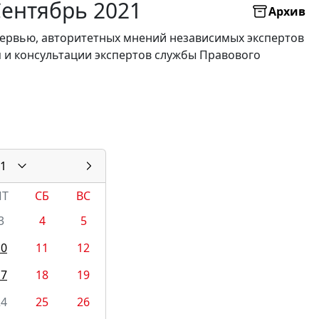
Сентябрь 2021
Архив
нтервью, авторитетных мнений независимых экспертов
я и консультации экспертов службы Правового
1
ПТ
СБ
ВС
3
4
5
10
11
12
17
18
19
24
25
26