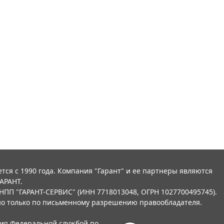
тся с 1990 года. Компания "Гарант" и ее партнеры являются
АРАНТ.
НПП "ГАРАНТ-СЕРВИС" (ИНН 7718013048, ОГРН 1027700495745).
о только по письменному разрешению правообладателя.
ния Федеральной службой по