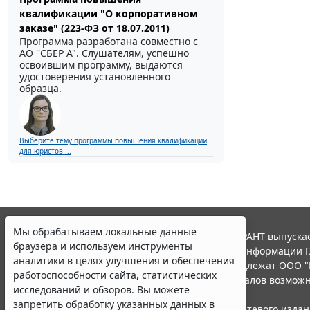
квалификации "О корпоративном
заказе" (223-ФЗ от 18.07.2011)
Программа разработана совместно с
АО ''СБЕР А". Слушателям, успешно
освоившим программу, выдаются
удостоверения установленного
образца.
Выберите тему программы повышения квалификации
для юристов ...
Мы обрабатываем локальные данные
© ООО "НПП "ГАРАНТ-СЕРВИС", 2026. Система ГАРАНТ выпускае
браузера и используем инструменты
участниками Российской ассоциации правовой информации Г
аналитики в целях улучшения и обеспечения
Все права на материалы сайта ГАРАНТ.РУ принадлежат ООО "
работоспособности сайта, статистических
Полное или частичное воспроизведение материалов возможн
исследований и обзоров. Вы можете
Правила использования портала.
запретить обработку указанных данных в
Портал ГАРАНТ.РУ зарегистрирован в качестве сетевого изда