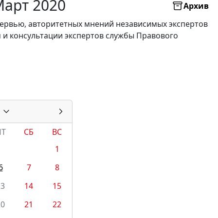
Март 2020
Архив
нтервью, авторитетных мнений независимых экспертов
я и консультации экспертов службы Правового
ПТ
СБ
ВС
1
6
7
8
13
14
15
20
21
22