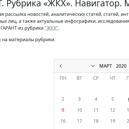
. Рубрика «ЖКХ». Навигатор. 
я рассылка новостей, аналитических статей, статей, и
ых лиц, а также актуальные инфографики, исследовани
 ГАРАНТ из рубрики
"ЖКХ"
.
я
на материалы рубрики.
МАРТ
2020
ПН
ВТ
СР
ЧТ
2
3
4
5
9
10
11
12
16
17
18
19