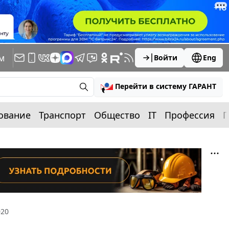
м
Войти
Eng
Перейти в систему ГАРАНТ
ование
Транспорт
Общество
IT
Профессия
П
020