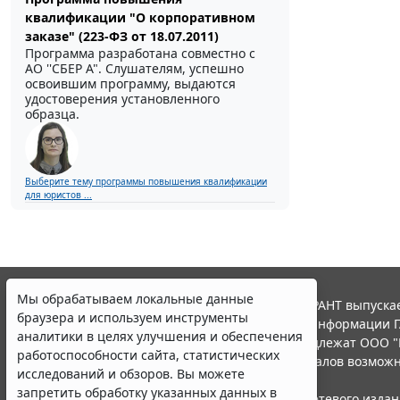
квалификации "О корпоративном
заказе" (223-ФЗ от 18.07.2011)
Программа разработана совместно с
АО ''СБЕР А". Слушателям, успешно
освоившим программу, выдаются
удостоверения установленного
образца.
Выберите тему программы повышения квалификации
для юристов ...
Мы обрабатываем локальные данные
© ООО "НПП "ГАРАНТ-СЕРВИС", 2026. Система ГАРАНТ выпускае
браузера и используем инструменты
участниками Российской ассоциации правовой информации Г
аналитики в целях улучшения и обеспечения
Все права на материалы сайта ГАРАНТ.РУ принадлежат ООО "
работоспособности сайта, статистических
Полное или частичное воспроизведение материалов возможн
исследований и обзоров. Вы можете
Правила использования портала.
запретить обработку указанных данных в
Портал ГАРАНТ.РУ зарегистрирован в качестве сетевого изда