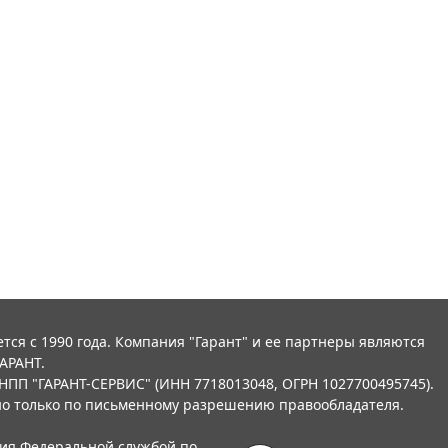
тся с 1990 года. Компания "Гарант" и ее партнеры являются
АРАНТ.
НПП "ГАРАНТ-СЕРВИС" (ИНН 7718013048, ОГРН 1027700495745).
о только по письменному разрешению правообладателя.
ния Федеральной службой по