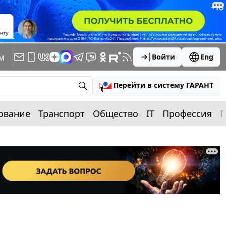
м
Войти
Eng
Перейти в систему ГАРАНТ
ование
Транспорт
Общество
IT
Профессия
П