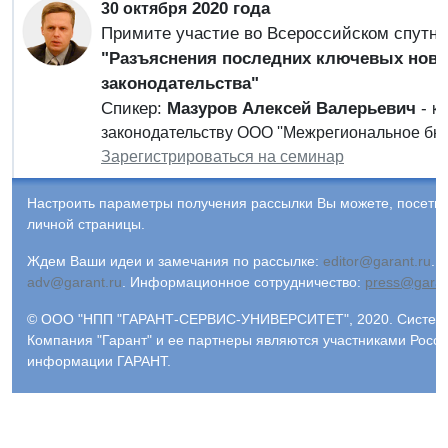
2020 года
30 октября
Примите участие во Всероссийском спутн
"Разъяснения последних ключевых нова
законодательства"
Спикер:
Мазуров Алексей Валерьевич
-
к.
законодательству ООО ''Межрегиональное бюро
Зарегистрироваться на семинар
Настроить параметры получения рассылки Вы можете, посети
личной страницы.
Ждем Ваши идеи и замечания по рассылке:
editor@garant.ru
.
Р
adv@garant.ru
.
Информационное сотрудничество:
press@garan
© ООО "НПП "ГАРАНТ-СЕРВИС-УНИВЕРСИТЕТ", 2020. Система 
Компания "Гарант" и ее партнеры являются участниками Росс
информации ГАРАНТ.