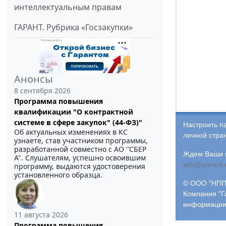
интеллектуальным правам
ГАРАНТ. Рубрика «Госзакупки»
Анонсы
8 сентября 2026
Программа повышения
квалификации "О контрактной
системе в сфере закупок" (44-ФЗ)"
Настроить п
Об актуальных изменениях в КС
личной стра
узнаете, став участником программы,
разработанной совместно с АО ''СБЕР
Ждем Ваши и
А". Слушателям, успешно освоившим
adv@garant.
программу, выдаются удостоверения
установленного образца.
© ООО "НПП 
Компания "Г
информации
11 августа 2026
Программа повышения