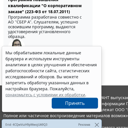
квалификации "О корпоративном
заказе" (223-ФЗ от 18.07.2011)
Программа разработана совместно с
АО ''СБЕР А". Слушателям, успешно
освоившим программу, выдаются
удостоверения установленного
образца.
Мы обрабатываем локальные данные
браузера и используем инструменты
Выберите тему программы повышения квалификации
для юристов ...
аналитики в целях улучшения и обеспечения
работоспособности сайта, статистических
исследований и обзоров. Вы можете
запретить обработку указанных данных в
настройках браузера. Пожалуйста,
ознакомьтесь с условиями их обработки
.
© ООО "НПП "ГАРАНТ-СЕРВИС", 2026. Система ГАРАНТ выпускае
Принять
участниками Российской ассоциации правовой информации Г
Все права на материалы сайта ГАРАНТ.РУ принадлежат ООО "
Полное или частичное воспроизведение материалов возможн
Правила использования портала.
Erid: 4CQwVszH9pWwojUA9Q3
Реклама
Портал ГАРАНТ.РУ зарегистрирован в качестве сетевого изда