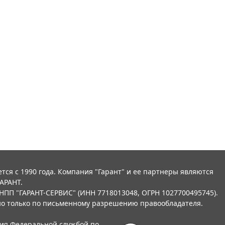
тся с 1990 года. Компания "Гарант" и ее партнеры являются
АРАНТ.
НПП "ГАРАНТ-СЕРВИС" (ИНН 7718013048, ОГРН 1027700495745).
о только по письменному разрешению правообладателя.
ния Федеральной службой по