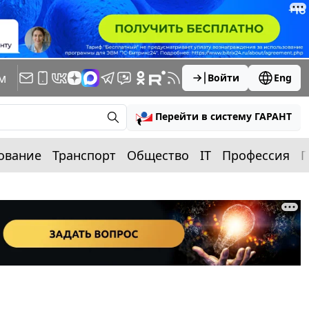
м
Войти
Eng
Перейти в систему ГАРАНТ
ование
Транспорт
Общество
IT
Профессия
П