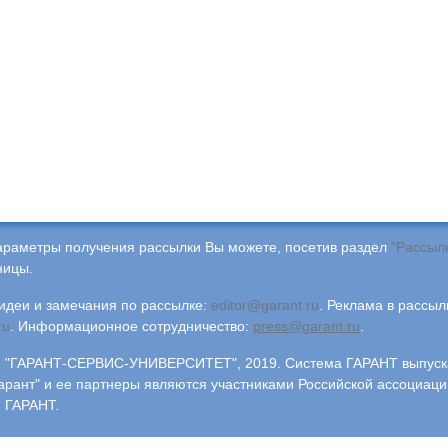
араметры получения рассылки Вы можете, посетив раздел
"Рассыл
ницы.
деи и замечания по рассылке:
editor@garant.ru
.
Реклама в рассыл
ru
.
Информационное сотрудничество:
press@garant.ru
.
"ГАРАНТ-СЕРВИС-УНИВЕРСИТЕТ", 2019. Система ГАРАНТ выпускае
арант" и ее партнеры являются участниками Российской ассоциаци
 ГАРАНТ.