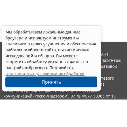
Мы обрабатываем локальные данные
браузера и используем инструменты
аналитики в целях улучшения и обеспечения
работоспособности сайта, статистических
© ООО "НПП "ГАРАНТ-СЕРВИС", 2026. Система ГАРАНТ
исследований и обзоров. Вы можете
выпускается с 1990 года. Компания "Гарант" и ее партнеры
запретить обработку указанных данных в
являются участниками Российской ассоциации правовой
настройках браузера. Пожалуйста,
информации ГАРАНТ.
ознакомьтесь с условиями их обработки
.
Портал ГАРАНТ.РУ зарегистрирован в качестве сетевого
Принять
издания Федеральной службой по надзору в сфере
связи,информационных технологий и массовых
коммуникаций (Роскомнадзором), Эл № ФС77-58365 от 18
июня 2014 года.
16+
Контакты
8-800-200-88-88