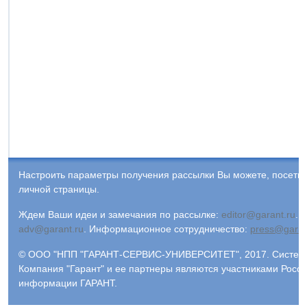
Настроить параметры получения рассылки Вы можете, посети
личной страницы.
Ждем Ваши идеи и замечания по рассылке:
editor@garant.ru
.
Р
adv@garant.ru
.
Информационное сотрудничество:
press@garan
© ООО "НПП "ГАРАНТ-СЕРВИС-УНИВЕРСИТЕТ", 2017. Система 
Компания "Гарант" и ее партнеры являются участниками Росс
информации ГАРАНТ.