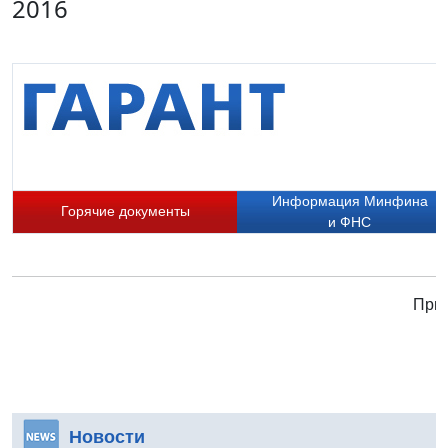
2016
Информация Минфина
Горячие документы
и ФНС
Прис
Новости