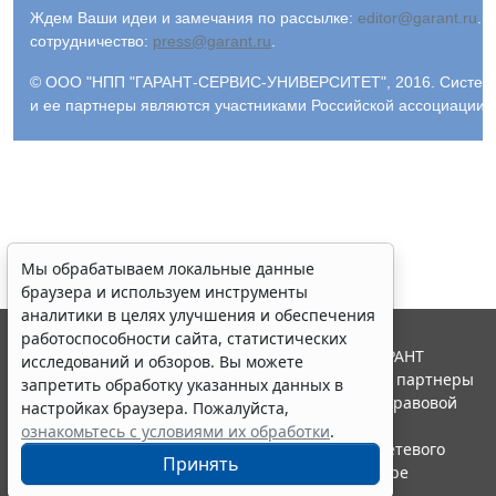
Ждем Ваши идеи и замечания по рассылке:
editor@garant.ru
.
Р
сотрудничество:
press@garant.ru
.
© ООО "НПП "ГАРАНТ-СЕРВИС-УНИВЕРСИТЕТ", 2016. Система Г
и ее партнеры являются участниками Российской ассоциации
Мы обрабатываем локальные данные
браузера и используем инструменты
аналитики в целях улучшения и обеспечения
работоспособности сайта, статистических
© ООО "НПП "ГАРАНТ-СЕРВИС", 2026. Система ГАРАНТ
исследований и обзоров. Вы можете
выпускается с 1990 года. Компания "Гарант" и ее партнеры
запретить обработку указанных данных в
являются участниками Российской ассоциации правовой
настройках браузера. Пожалуйста,
информации ГАРАНТ.
ознакомьтесь с условиями их обработки
.
Портал ГАРАНТ.РУ зарегистрирован в качестве сетевого
Принять
издания Федеральной службой по надзору в сфере
связи,информационных технологий и массовых