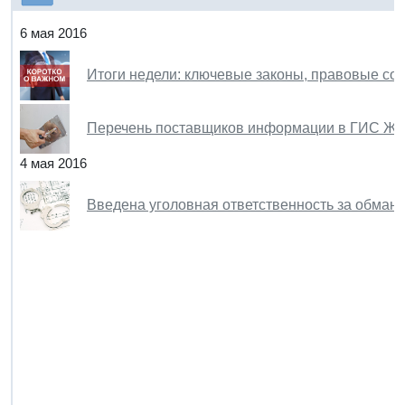
6 мая 2016
Итоги недели: ключевые законы, правовые со
Перечень поставщиков информации в ГИС ЖК
4 мая 2016
Введена уголовная ответственность за обман