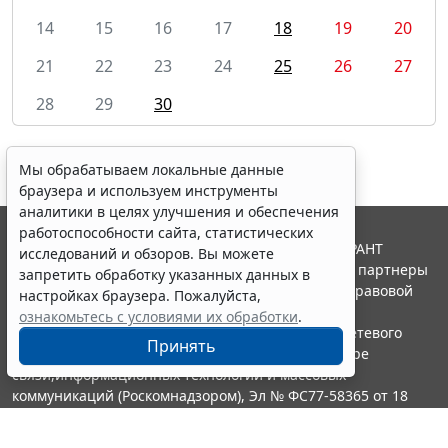
Мы обрабатываем локальные данные
14
15
16
17
18
19
20
браузера и используем инструменты
аналитики в целях улучшения и обеспечения
21
22
23
24
25
26
27
работоспособности сайта, статистических
28
29
30
исследований и обзоров. Вы можете
запретить обработку указанных данных в
настройках браузера. Пожалуйста,
ознакомьтесь с условиями их обработки
.
Принять
© ООО "НПП "ГАРАНТ-СЕРВИС", 2026. Система ГАРАНТ
выпускается с 1990 года. Компания "Гарант" и ее партнеры
Erid: 4CQwVszH9pWwojUA9Q3
Реклама
являются участниками Российской ассоциации правовой
информации ГАРАНТ.
Получите полный доступ к системе
Портал ГАРАНТ.РУ зарегистрирован в качестве сетевого
ГАРАНТ бесплатно на 3 дня!
издания Федеральной службой по надзору в сфере
Получить доступ
связи,информационных технологий и массовых
коммуникаций (Роскомнадзором), Эл № ФС77-58365 от 18
июня 2014 года.